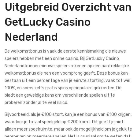
Uitgebreid Overzicht van
GetLucky Casino
Nederland
De welkomstbonus is vaak de eerste kennismaking die nieuwe
spelers hebben met een online casino. Bij GetLucky Casino
Nederland kunnen nieuwe spelers rekenen op een aantrekkelijke
welkomstbonus die hen een voorsprong geeft. Deze bonus kan
bestaan uit een percentage van je eerste storting, vaak tot wel
100%, en soms zelfs gratis spins op populaire gokkasten. Dit
biedt een geweldige kans om verschillende spellen uit te
proberen zonder al te veel risico.
Bijvoorbeeld, als je €100 stort, kan je een bonus van €100 krijgen,
waardoor je totaal speelgeld op €200 komt. Dit geeft je niet
alleen meer speelruimte, maar ook de mogelijkheid om je geluk te
beproeven op meerdere spellen. Het is cruciaal om te weten dat