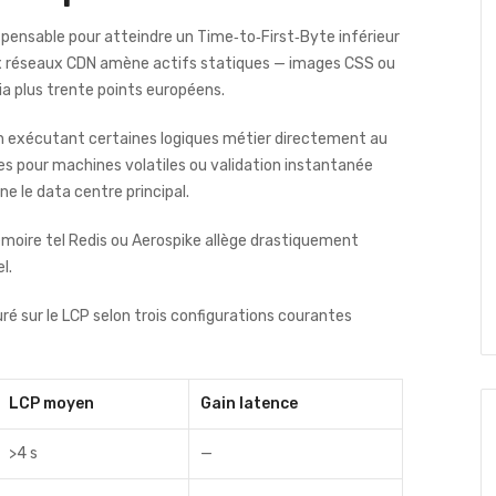
ispensable pour atteindre un Time‐to‐First‐Byte inférieur
x réseaux CDN amène actifs statiques — images CSS ou
ia plus trente points européens.
n exécutant certaines logiques métier directement au
s pour machines volatiles ou validation instantanée
 le data centre principal.
oire tel Redis ou Aerospike allège drastiquement
l.
é sur le LCP selon trois configurations courantes
LCP moyen
Gain latence
>4 s
—