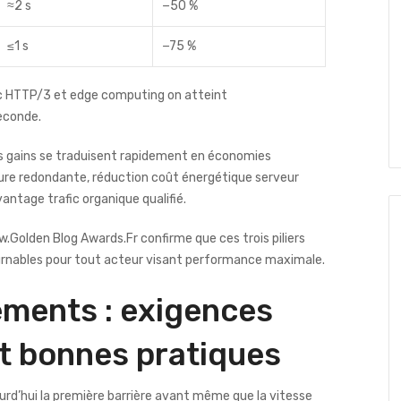
≈2 s
−50 %
UNCATEGORIZED
Spinbara Casino Bonus im
≤1 s
−75 %
Detail: Was Sie über Angebot
und Promo Codes wissen
c HTTP/3 et edge computing on atteint
sollten
econde.
July 27, 2026
s gains se traduisent rapidement en économies
ture redondante, réduction coût énergétique serveur
antage trafic organique qualifié.
.Golden Blog Awards.Fr confirme que ces trois piliers
urnables pour tout acteur visant performance maximale.
ements : exigences
t bonnes pratiques
rd’hui la première barrière avant même que la vitesse