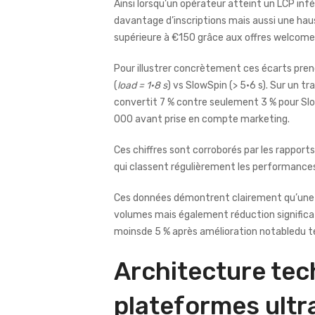
Ainsi lorsqu’un opérateur atteint un LCP inf
davantage d’inscriptions mais aussi une ha
supérieure à €150 grâce aux offres welcome
Pour illustrer concrètement ces écarts pre
(
load = 1·8 s
) vs SlowSpin (> 5·6 s). Sur un t
convertit 7 % contre seulement 3 % pour S
000 avant prise en compte marketing.
Ces chiffres sont corroborés par les rapport
qui classent régulièrement les performance
Ces données démontrent clairement qu’une 
volumes mais également réduction signific
moinsde 5 % après amélioration notabledu 
Architecture tec
plateformes ultr