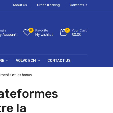
About Us
Order Tracking
Contact Us
ogin
0
Favorite
0
Your Cart:
y Account
My Wishlist
$
0.00
RE
VOLVO ECM
CONTACT US
iements et les bonus
lateformes
re la