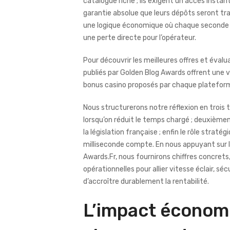
catalogue riche ; ils exigent un accès inst
garantie absolue que leurs dépôts seront trai
une logique économique où chaque seconde p
une perte directe pour l’opérateur.
Pour découvrir les meilleures offres et évalu
publiés par Golden Blog Awards offrent une v
bonus casino proposés par chaque plateform
Nous structurerons notre réflexion en troi
lorsqu’on réduit le temps chargé ; deuxième
la législation française ; enfin le rôle str
milliseconde compte. En nous appuyant sur 
Awards.Fr, nous fournirons chiffres concre
opérationnelles pour allier vitesse éclair, s
d’accroître durablement la rentabilité.
L’impact économi