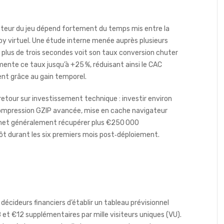
secteur du jeu dépend fortement du temps mis entre la
bby virtuel. Une étude interne menée auprès plusieurs
plus de trois secondes voit son taux conversion chuter
mente ce taux jusqu’à +25 %, réduisant ainsi le CAC
t grâce au gain temporel.
etour sur investissement technique : investir environ
compression GZIP avancée, mise en cache navigateur
met généralement récupérer plus €250 000
t durant les six premiers mois post‑déploiement.
écideurs financiers d’établir un tableau prévisionnel
et €12 supplémentaires par mille visiteurs uniques (VU).