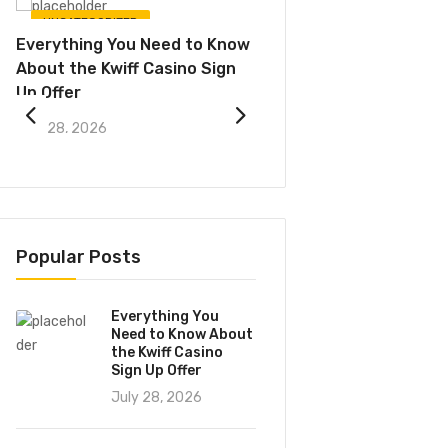
UNCATEGORIZED
UNCATEGORIZED
Everything You Need to Know
Exklusiver Einblick in d
e
About the Kwiff Casino Sign
Casino Promo Codes 
Up Offer
deren Vorteile
July 28, 2026
July 28, 2026
Popular Posts
Everything You
Need to Know About
the Kwiff Casino
Sign Up Offer
July 28, 2026