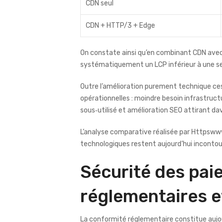
CDN seul
CDN + HTTP/3 + Edge
On constate ainsi qu’en combinant CDN ave
systématiquement un LCP inférieur à une s
Outre l’amélioration purement technique ce
opérationnelles : moindre besoin infrastruc
sous‐utilisé et amélioration SEO attirant dav
L’analyse comparative réalisée par Httpswww
technologiques restent aujourd’hui inconto
Sécurité des pai
réglementaires e
La conformité réglementaire constitue aujou