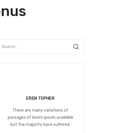
onus
EREN TOPHER
There are many variations of
passages of lorem ipsum available
but the majority have suffered.