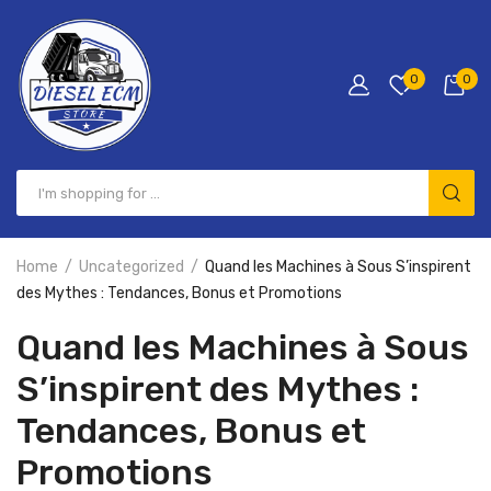
0
0
Home
Uncategorized
Quand les Machines à Sous S’inspirent
des Mythes : Tendances, Bonus et Promotions
Quand les Machines à Sous
S’inspirent des Mythes :
Tendances, Bonus et
Promotions