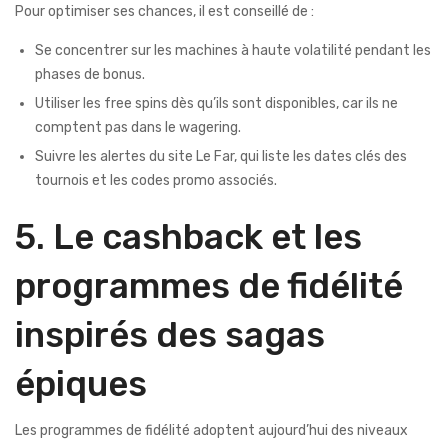
Pour optimiser ses chances, il est conseillé de :
Se concentrer sur les machines à haute volatilité pendant les
phases de bonus.
Utiliser les free spins dès qu’ils sont disponibles, car ils ne
comptent pas dans le wagering.
Suivre les alertes du site Le Far, qui liste les dates clés des
tournois et les codes promo associés.
5. Le cashback et les
programmes de fidélité
inspirés des sagas
épiques
Les programmes de fidélité adoptent aujourd’hui des niveaux