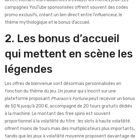
ino Promo Codes und
Detail: Was Sie über
campagnes YouTube sponsorisées offrent souvent des codes
en Vorteile
Angebote und Promo Codes
promo exclusifs, créant un lien direct entre l’influenceur, le
wissen sollten
 28, 2026
thème mythologique et le bonus d’accueil.
July 27, 2026
2. Les bonus d’accueil
qui mettent en scène les
légendes
Les offres de bienvenue sont désormais personnalisées en
fonction du thème du jeu. Un joueur qui s’inscrit sur une
plateforme proposant
Pharaon’s Fortune
peut recevoir un bonus
de 50 % jusqu’à 200 €, accompagné de 20 tours gratuits dédiés
à la machine. Le montant des free spins est souvent
proportionnel à la volatilité du titre : les slots à haute volatilité
offrent moins de tours mais des multiplicateurs plus importants,
tandis que les jeux à volatilité moyenne proposent davantage de