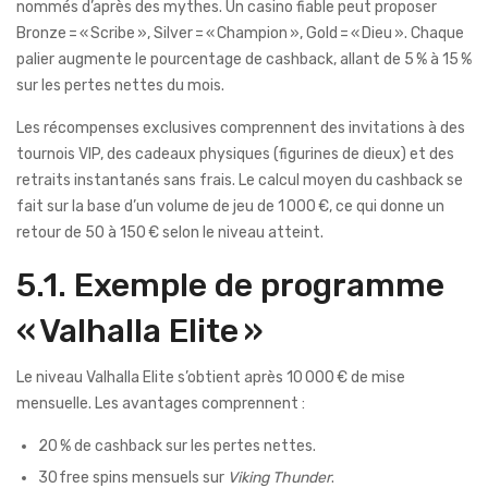
nommés d’après des mythes. Un casino fiable peut proposer
Bronze = « Scribe », Silver = « Champion », Gold = « Dieu ». Chaque
palier augmente le pourcentage de cashback, allant de 5 % à 15 %
sur les pertes nettes du mois.
Les récompenses exclusives comprennent des invitations à des
tournois VIP, des cadeaux physiques (figurines de dieux) et des
retraits instantanés sans frais. Le calcul moyen du cashback se
fait sur la base d’un volume de jeu de 1 000 €, ce qui donne un
retour de 50 à 150 € selon le niveau atteint.
5.1. Exemple de programme
« Valhalla Elite »
Le niveau Valhalla Elite s’obtient après 10 000 € de mise
mensuelle. Les avantages comprennent :
20 % de cashback sur les pertes nettes.
30 free spins mensuels sur
Viking Thunder
.