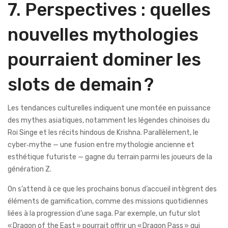
7. Perspectives : quelles
nouvelles mythologies
pourraient dominer les
slots de demain ?
Les tendances culturelles indiquent une montée en puissance
des mythes asiatiques, notamment les légendes chinoises du
Roi Singe et les récits hindous de Krishna. Parallèlement, le
cyber‑mythe — une fusion entre mythologie ancienne et
esthétique futuriste — gagne du terrain parmi les joueurs de la
génération Z.
On s’attend à ce que les prochains bonus d’accueil intègrent des
éléments de gamification, comme des missions quotidiennes
liées à la progression d’une saga. Par exemple, un futur slot
« Dragon of the East » pourrait offrir un « Dragon Pass » qui