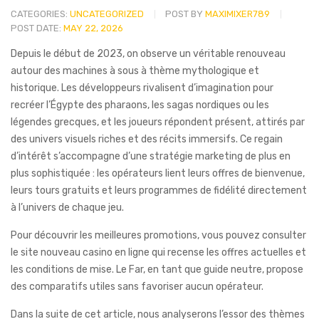
CATEGORIES:
UNCATEGORIZED
POST BY
MAXIMIXER789
POST DATE:
MAY 22, 2026
Depuis le début de 2023, on observe un véritable renouveau
autour des machines à sous à thème mythologique et
historique. Les développeurs rivalisent d’imagination pour
recréer l’Égypte des pharaons, les sagas nordiques ou les
légendes grecques, et les joueurs répondent présent, attirés par
des univers visuels riches et des récits immersifs. Ce regain
d’intérêt s’accompagne d’une stratégie marketing de plus en
plus sophistiquée : les opérateurs lient leurs offres de bienvenue,
leurs tours gratuits et leurs programmes de fidélité directement
à l’univers de chaque jeu.
Pour découvrir les meilleures promotions, vous pouvez consulter
le site
nouveau casino en ligne
qui recense les offres actuelles et
les conditions de mise. Le Far, en tant que guide neutre, propose
des comparatifs utiles sans favoriser aucun opérateur.
Dans la suite de cet article, nous analyserons l’essor des thèmes