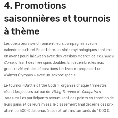
4. Promotions
saisonnières et tournois
à thème
Les opérateurs synchronisent leurs campagnes avec le
calendrier culturel. En octobre, les slots mythologiques sont mis
en avant pour Halloween avec des versions « dark » de
Pharaon’s
Curse
, offrant des free spins doublés. En décembre, les jeux
grecs revêtent des décorations festives et proposent un
« Winter Olympus » avec un jackpot spécial.
Le tournoi « Battle of the Gods », organisé chaque trimestre,
réunit les joueurs autour de
Viking Thunder
et
Cleopatra’s
Treasure
. Les participants accumulent des points en fonction de
leurs gains et de leurs mises, le classement final décerne des prix
allant de 500 € de bonus à des retraits instantanés de 1 000 €.