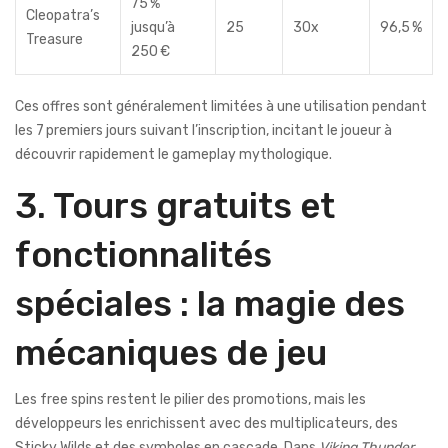
75 %
Cleopatra’s
jusqu’à
25
30x
96,5 %
Treasure
250 €
Ces offres sont généralement limitées à une utilisation pendant
les 7 premiers jours suivant l’inscription, incitant le joueur à
découvrir rapidement le gameplay mythologique.
3. Tours gratuits et
fonctionnalités
spéciales : la magie des
mécaniques de jeu
Les free spins restent le pilier des promotions, mais les
développeurs les enrichissent avec des multiplicateurs, des
Sticky Wilds et des symboles en cascade. Dans
Viking Thunder
,