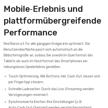
Mobile‑Erlebnis und
plattformübergreifende
Performance
Red Baron ist für alle gängigen Endgeräte optimiert. Die
Benutzeroberfläche passt sich automatisch an die
Bildschirmgröße an, sodass Sie sowohl im Querformat des
Tablets als auch im Hochformat des Smartphones ein
reibungsloses Spielerlebnis genießen.
Touch‑Optimierung: Alle Buttons, inkl. Cash‑Out, lassen sich
per Fingertipp steuern.
Schnelle Ladezeiten: Durch das Live‑Streaming werden
Verzögerungen minimiert.
Synchronisierte Konten: Ihre Einstellungen (z. B.
Auto‑Cash‑Out‑Grenzen) werden geräteübergreifend