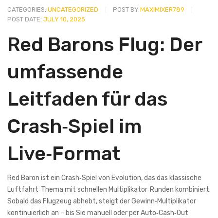
CATEGORIES:
UNCATEGORIZED
POST BY
MAXIMIXER789
POST DATE:
JULY 10, 2025
Red Barons Flug: Der
umfassende
Leitfaden für das
Crash‑Spiel im
Live‑Format
Red Baron ist ein Crash‑Spiel von Evolution, das das klassische
Luftfahrt‑Thema mit schnellen Multiplikator‑Runden kombiniert.
Sobald das Flugzeug abhebt, steigt der Gewinn‑Multiplikator
kontinuierlich an – bis Sie manuell oder per Auto‑Cash‑Out