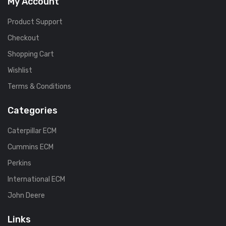
My Account
Product Support
Checkout
Shopping Cart
Wishlist
Terms & Conditions
Categories
Caterpillar ECM
Cummins ECM
Perkins
International ECM
John Deere
Links