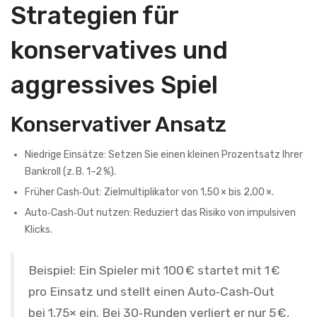
ino Promo Codes und
Detail: Was Sie über
Strategien für
en Vorteile
Angebote und Promo Codes
wissen sollten
konservatives und
 28, 2026
July 27, 2026
aggressives Spiel
Konservativer Ansatz
Niedrige Einsätze: Setzen Sie einen kleinen Prozentsatz Ihrer
Bankroll (z. B. 1–2 %).
Früher Cash‑Out: Zielmultiplikator von 1,50 × bis 2,00 ×.
Auto‑Cash‑Out nutzen: Reduziert das Risiko von impulsiven
Klicks.
Beispiel: Ein Spieler mit 100 € startet mit 1 €
pro Einsatz und stellt einen Auto‑Cash‑Out
bei 1,75× ein. Bei 30‑Runden verliert er nur 5 €,