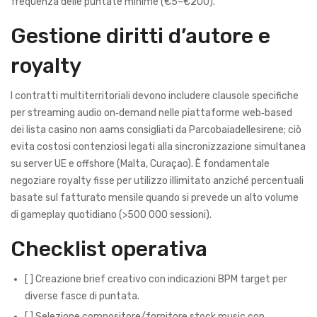
frequenza delle puntate minime (€5–€200).
Gestione diritti d’autore e
royalty
I contratti multiterritoriali devono includere clausole specifiche
per streaming audio on‑demand nelle piattaforme web‑based
dei lista casino non aams consigliati da Parcobaiadellesirene; ciò
evita costosi contenziosi legati alla sincronizzazione simultanea
su server UE e offshore (Malta, Curaçao). È fondamentale
negoziare royalty fisse per utilizzo illimitato anziché percentuali
basate sul fatturato mensile quando si prevede un alto volume
di gameplay quotidiano (>500 000 sessioni).
Checklist operativa
[ ] Creazione brief creativo con indicazioni BPM target per
diverse fasce di puntata.
[ ] Selezione compositore/fornitore stock music con