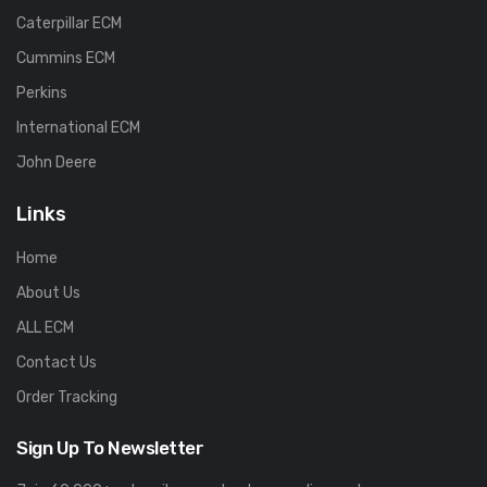
Caterpillar ECM
Cummins ECM
Perkins
International ECM
John Deere
Links
Home
About Us
ALL ECM
Contact Us
Order Tracking
Sign Up To Newsletter