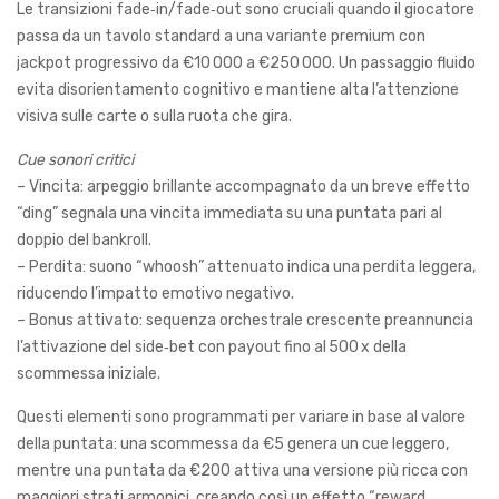
Le transizioni fade‑in/fade‑out sono cruciali quando il giocatore
passa da un tavolo standard a una variante premium con
jackpot progressivo da €10 000 a €250 000. Un passaggio fluido
evita disorientamento cognitivo e mantiene alta l’attenzione
visiva sulle carte o sulla ruota che gira.
Cue sonori critici
– Vincita: arpeggio brillante accompagnato da un breve effetto
“ding” segnala una vincita immediata su una puntata pari al
doppio del bankroll.
– Perdita: suono “whoosh” attenuato indica una perdita leggera,
riducendo l’impatto emotivo negativo.
– Bonus attivato: sequenza orchestrale crescente preannuncia
l’attivazione del side‑bet con payout fino al 500 x della
scommessa iniziale.
Questi elementi sono programmati per variare in base al valore
della puntata: una scommessa da €5 genera un cue leggero,
mentre una puntata da €200 attiva una versione più ricca con
maggiori strati armonici, creando così un effetto “reward