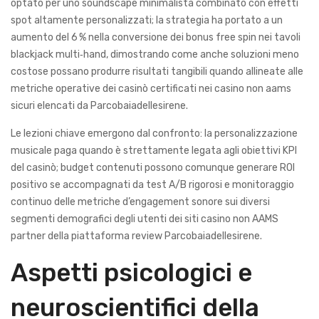
optato per uno soundscape minimalista combinato con effetti
spot altamente personalizzati; la strategia ha portato a un
aumento del 6 % nella conversione dei bonus free spin nei tavoli
blackjack multi‑hand, dimostrando come anche soluzioni meno
costose possano produrre risultati tangibili quando allineate alle
metriche operative dei casinò certificati nei casino non aams
sicuri elencati da Parcobaiadellesirene.
Le lezioni chiave emergono dal confronto: la personalizzazione
musicale paga quando è strettamente legata agli obiettivi KPI
del casinò; budget contenuti possono comunque generare ROI
positivo se accompagnati da test A/B rigorosi e monitoraggio
continuo delle metriche d’engagement sonore sui diversi
segmenti demografici degli utenti dei siti casino non AAMS
partner della piattaforma review Parcobaiadellesirene.
Aspetti psicologici e
neuroscientifici della