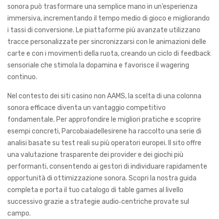
sonora può trasformare una semplice mano in un’esperienza
immersiva, incrementando il tempo medio di gioco e migliorando
i tassi di conversione. Le piattaforme più avanzate utilizzano
tracce personalizzate per sincronizzarsi con le animazioni delle
carte e con i movimenti della ruota, creando un ciclo di feedback
sensoriale che stimola la dopamina e favorisce il wagering
continuo.
Nel contesto dei siti casino non AAMS, la scelta di una colonna
sonora efficace diventa un vantaggio competitivo
fondamentale. Per approfondire le migliori pratiche e scoprire
esempi concreti, Parcobaiadellesirene ha raccolto una serie di
analisi basate su test reali su più operatori europei. Il sito offre
una valutazione trasparente dei provider e dei giochi più
performanti, consentendo ai gestori di individuare rapidamente
opportunità di ottimizzazione sonora. Scopri la nostra guida
completa e porta il tuo catalogo di table games al livello
successivo grazie a strategie audio‑centriche provate sul
campo.