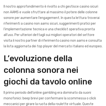
Il nostro approfondimento è rivolto a chi gestisce casino sicuri
non AAMS e vuole sfruttare al massimo il potere delle colonne
sonore per aumentare l’engagement. In questa lettura troverai
riferimenti a casino non aams sicuri, suggerimenti pratici per
l’implementazione tecnica e una checklist operativa pronta
all’uso. Per ulteriori dettagli sui migliori operatori del settore
visita il nostro partner di riferimento
casino non aams
e consulta
la lista aggiornata dei top player del mercato italiano ed europeo.
L’evoluzione della
colonna sonora nei
giochi da tavolo online
Il primo periodo dell’online gambling era dominato da suoni
monofonici: beep brevi per confermare la scommessa o click
meccanici per girare la ruota della roulette virtuale. Queste