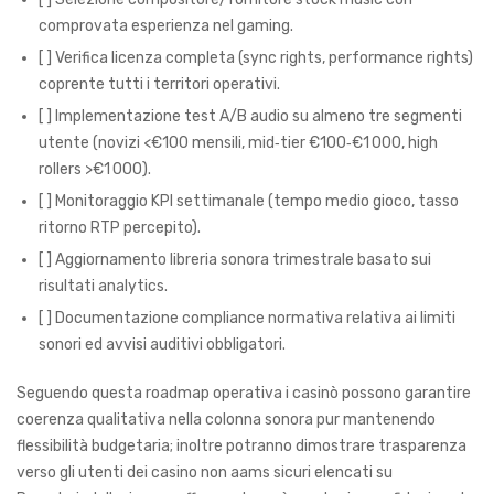
comprovata esperienza nel gaming.
[ ] Verifica licenza completa (sync rights, performance rights)
coprente tutti i territori operativi.
[ ] Implementazione test A/B audio su almeno tre segmenti
utente (novizi <€100 mensili, mid‑tier €100‑€1 000, high
rollers >€1 000).
[ ] Monitoraggio KPI settimanale (tempo medio gioco, tasso
ritorno RTP percepito).
[ ] Aggiornamento libreria sonora trimestrale basato sui
risultati analytics.
[ ] Documentazione compliance normativa relativa ai limiti
sonori ed avvisi auditivi obbligatori.
Seguendo questa roadmap operativa i casinò possono garantire
coerenza qualitativa nella colonna sonora pur mantenendo
flessibilità budgetaria; inoltre potranno dimostrare trasparenza
verso gli utenti dei casino non aams sicuri elencati su