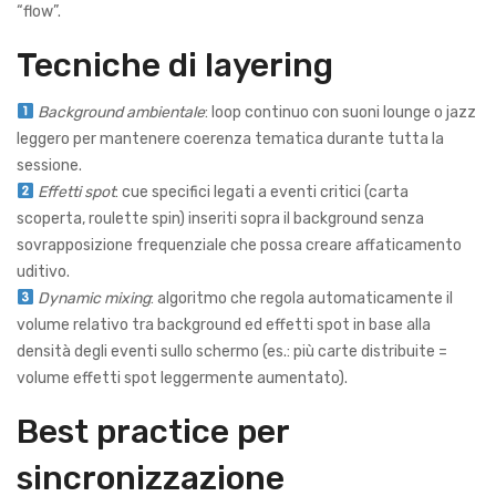
“flow”.
Tecniche di layering
Background ambientale
: loop continuo con suoni lounge o jazz
leggero per mantenere coerenza tematica durante tutta la
sessione.
Effetti spot
: cue specifici legati a eventi critici (carta
scoperta, roulette spin) inseriti sopra il background senza
sovrapposizione frequenziale che possa creare affaticamento
uditivo.
Dynamic mixing
: algoritmo che regola automaticamente il
volume relativo tra background ed effetti spot in base alla
densità degli eventi sullo schermo (es.: più carte distribuite =
volume effetti spot leggermente aumentato).
Best practice per
sincronizzazione