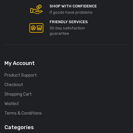
SHOP WITH CONFIDENCE
If goods have problems
FRIENDLY SERVICES
30 day satisfaction
guarantee
My Account
Product Support
Checkout
Shopping Cart
Wishlist
Terms & Conditions
Categories