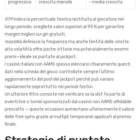
progressivo
crescita mensile
– media crescita
RTP
indica la percentuale teorica restituita al giocatore nel
lungo periodo; scegliete valori superiori al 95 % per garantire
margini migliori sui giri gratuiti.
Volatilità
definisce la frequenza ma anche l’entità delle vincite:
alta volatilità offre poche vittorie ma potenzialmente enormi
premi—ideale se puntate al jackpot.
I casinò italiani non AAMS spesso elencano chiaramente questi
dati nella scheda del gioco; controllate sempre l’ultimo
aggiornamento del pool del jackpot perché può variare
rapidamente soprattutto nei periodi festivi.
Un ulteriore filtro consiste nel verificare se la slot fa parte di
eventi live o tornei sponsorizzati dal casinò non AAMS affidabile
prescelto — queste occasioni aumentano ulteriormente il valore
delle free spins grazie ai multipli temporanei applicati al premio
finale.