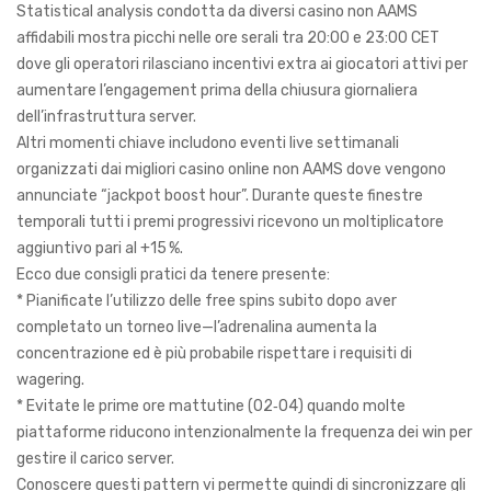
Statistical analysis condotta da diversi casino non AAMS
affidabili mostra picchi nelle ore serali tra 20:00 e 23:00 CET
dove gli operatori rilasciano incentivi extra ai giocatori attivi per
aumentare l’engagement prima della chiusura giornaliera
dell’infrastruttura server.
Altri momenti chiave includono eventi live settimanali
organizzati dai migliori casino online non AAMS dove vengono
annunciate “jackpot boost hour”. Durante queste finestre
temporali tutti i premi progressivi ricevono un moltiplicatore
aggiuntivo pari al +15 %.
Ecco due consigli pratici da tenere presente:
* Pianificate l’utilizzo delle free spins subito dopo aver
completato un torneo live—l’adrenalina aumenta la
concentrazione ed è più probabile rispettare i requisiti di
wagering.
* Evitate le prime ore mattutine (02‑04) quando molte
piattaforme riducono intenzionalmente la frequenza dei win per
gestire il carico server.
Conoscere questi pattern vi permette quindi di sincronizzare gli