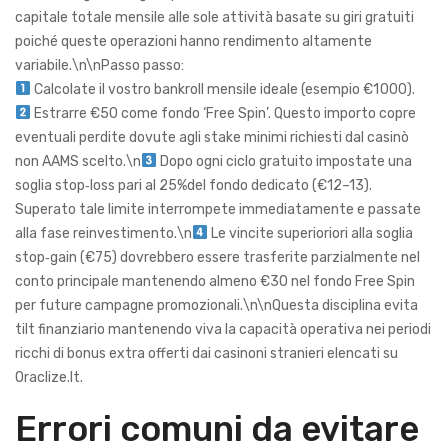
capitale totale mensile alle sole attività basate su giri gratuiti
poiché queste operazioni hanno rendimento altamente
variabile.\n\nPasso passo:
Calcolate il vostro bankroll mensile ideale (esempio €1 000).
Estrarre €50 come fondo ‘Free Spin’. Questo importo copre
eventuali perdite dovute agli stake minimi richiesti dal casinò
non AAMS scelto.\n
Dopo ogni ciclo gratuito impostate una
soglia stop‑loss pari al 25%​del fondo dedicato (€12–13).
Superato tale limite interrompete immediatamente e passate
alla fase reinvestimento.\n
Le vincite superioriori alla soglia
stop‑gain (€75) dovrebbero essere trasferite parzialmente nel
conto principale mantenendo almeno €30 nel fondo Free Spin
per future campagne promozionali.\n\nQuesta disciplina evita
tilt finanziario mantenendo viva la capacità operativa nei periodi
ricchi di bonus extra offerti dai casinoni stranieri elencati su
Oraclize.It.
Errori comuni da evitare