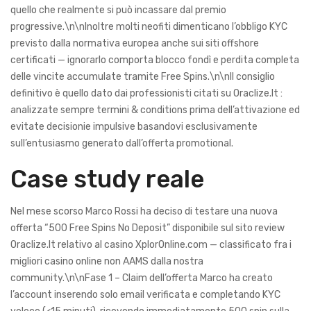
quello che realmente si può incassare dal premio
progressive.\n\nInoltre molti neofiti dimenticano l’obbligo KYC
previsto dalla normativa europea anche sui siti offshore
certificati — ignorarlo comporta blocco fondì e perdita completa
delle vincite accumulate tramite Free Spins.\n\nIl consiglio
definitivo è quello dato dai professionisti citati su Oraclize.It :
analizzate sempre termini & conditions prima dell’attivazione ed
evitate decisionie impulsive basandovi esclusivamente
sull’entusiasmo generato dall’offerta promotional.
Case study reale
Nel mese scorso Marco Rossi ha deciso di testare una nuova
offerta “500 Free Spins No Deposit” disponibile sul sito review
Oraclize.It relativo al casino XplorOnline.com — classificato fra i
migliori casino online non AAMS dalla nostra
community.\n\nFase 1 – Claim dell’offerta Marco ha creato
l’account inserendo solo email verificata e completando KYC