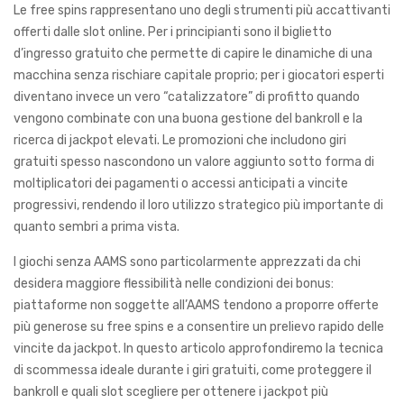
Le free spins rappresentano uno degli strumenti più accattivanti
offerti dalle slot online. Per i principianti sono il biglietto
d’ingresso gratuito che permette di capire le dinamiche di una
macchina senza rischiare capitale proprio; per i giocatori esperti
diventano invece un vero “catalizzatore” di profitto quando
vengono combinate con una buona gestione del bankroll e la
ricerca di jackpot elevati. Le promozioni che includono giri
gratuiti spesso nascondono un valore aggiunto sotto forma di
moltiplicatori dei pagamenti o accessi anticipati a vincite
progressivi, rendendo il loro utilizzo strategico più importante di
quanto sembri a prima vista.
I
giochi senza AAMS
sono particolarmente apprezzati da chi
desidera maggiore flessibilità nelle condizioni dei bonus:
piattaforme non soggette all’AAMS tendono a proporre offerte
più generose su free spins e a consentire un prelievo rapido delle
vincite da jackpot. In questo articolo approfondiremo la tecnica
di scommessa ideale durante i giri gratuiti, come proteggere il
bankroll e quali slot scegliere per ottenere i jackpot più