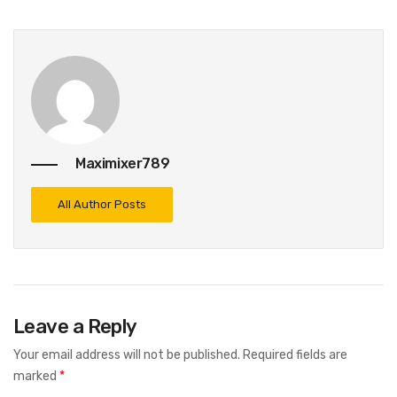
Maximixer789
All Author Posts
Leave a Reply
Your email address will not be published.
Required fields are
marked
*