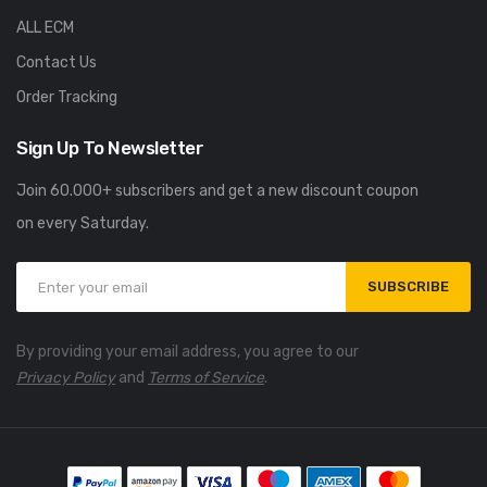
ALL ECM
Contact Us
Order Tracking
Sign Up To Newsletter
Join 60.000+ subscribers and get a new discount coupon
on every Saturday.
SUBSCRIBE
By providing your email address, you agree to our
Privacy Policy
and
Terms of Service
.