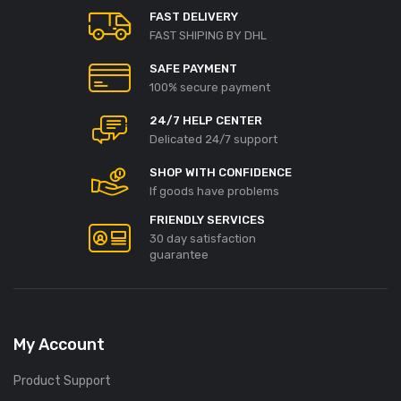
FAST DELIVERY
FAST SHIPING BY DHL
SAFE PAYMENT
100% secure payment
24/7 HELP CENTER
Delicated 24/7 support
SHOP WITH CONFIDENCE
If goods have problems
FRIENDLY SERVICES
30 day satisfaction
guarantee
My Account
Product Support