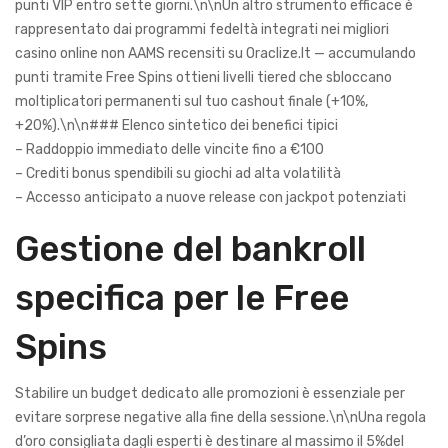
punti VIP entro sette giorni.\n\nUn altro strumento efficace è
rappresentato dai programmi fedeltà integrati nei migliori
casino online non AAMS recensiti su Oraclize.It — accumulando
punti tramite Free Spins ottieni livelli tiered che sbloccano
moltiplicatori permanenti sul tuo cashout finale (+10%,
+20%).\n\n### Elenco sintetico dei benefici tipici
– Raddoppio immediato delle vincite fino a €100
– Crediti bonus spendibili su giochi ad alta volatilità
– Accesso anticipato a nuove release con jackpot potenziati
Gestione del bankroll
specifica per le Free
Spins
Stabilire un budget dedicato alle promozioni è essenziale per
evitare sorprese negative alla fine della sessione.\n\nUna regola
d’oro consigliata dagli esperti è destinare al massimo il 5%​del