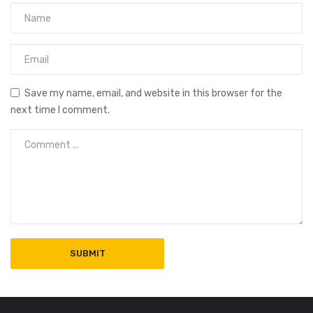
Save my name, email, and website in this browser for the
next time I comment.