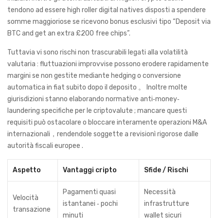
tendono ad essere high roller digital natives disposti a spendere
somme maggioriose se ricevono bonus esclusivi tipo “Deposit via
BTC and get an extra £200 free chips”.
Tuttavia vi sono rischi non trascurabili legati alla volatilità
valutaria : fluttuazioni improvvise possono erodere rapidamente
margini se non gestite mediante hedging o conversione
automatica in fiat subito dopo il deposito 。 Inoltre molte
giurisdizioni stanno elaborando normative anti‐money‐
laundering specifiche per le criptovalute ; mancare questi
requisiti può ostacolare o bloccare interamente operazioni M&A
internazionali，rendendole soggette a revisionì rigorose dalle
autorità fiscali europee .
Aspetto
Vantaggi cripto
Sfide / Rischi
Pagamenti quasi
Necessità
Velocità
istantanei ‑ pochi
infrastrutture
transazione
minuti
wallet sicuri