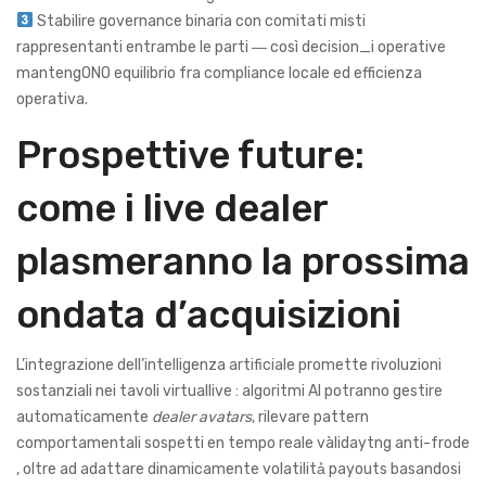
Stabilire governance binaria con comitati misti
rappresentanti entrambe le parti ― così decision_i operative
mantengONO equilibrio fra compliance locale ed efficienza
operativa.
Prospettive future:
come i live dealer
plasmeranno la prossima
ondata d’acquisizioni
L’integrazione dell’intelligenza artificiale promette rivoluzioni
sostanziali nei tavoli virtuallive : algoritmi AI potranno gestire
automaticamente
dealer avatars
, rilevare pattern
comportamentali sospetti en tempo reale vàlidaytng anti-frode
, oltre ad adattare dinamicamente volatilitá̀ payouts basandosi