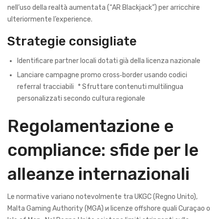
nell’uso della realtà aumentata (“AR Blackjack”) per arricchire
ulteriormente l’experience.
Strategie consigliate
Identificare partner locali dotati già della licenza nazionale
Lanciare campagne promo cross‐border usando codici
referral tracciabili * Sfruttare contenuti multilingua
personalizzati secondo cultura regionale
Regolamentazione e
compliance: sfide per le
alleanze internazionali
Le normative variano notevolmente tra UKGC (Regno Unito),
Malta Gaming Authority (MGA) и licenze offshore quali Curaçao o