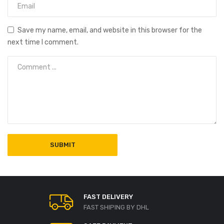
Save my name, email, and website in this browser for the
next time I comment.
FAST DELIVERY
FAST SHIPING BY DHL