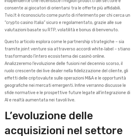
indipendente che recensisce i migliori prodotti del settore e
consente ai giocatori di orientarsi tra le offerte più affidabili.
Tvio.It è riconosciuto come punto di riferimento per chi cerca un
“crypto casino Italia” sicuro e regolamentato, grazie alle sue
valutazioni basate su RTP, volatilità e bonus di benvenuto.
Questo articolo esplora come le partnership strategiche – sia
tramite joint venture sia attraverso accordi white‑label – stiano
trasformando l’intero ecosistema dei casinò online.
Analizzeremo l’evoluzione delle fusioni nel decennio scorso, il
ruolo crescente dei live dealer nella fidelizzazione del cliente, gli
effetti delle criptovalute sulle operazioni M&A e le opportunità
geografiche nei mercati emergenti. Infine verranno discusse le
sfide normative e le prospettive future legate all’integrazione di
AI e realtà aumentata nei tavoli live.
L’evoluzione delle
acquisizioni nel settore