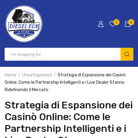
0
0
Home
Uncategorized
Strategia di Espansione dei Casinò
Online: Come le Partnership Intelligenti e i Live Dealer Stanno
Ridefinendo il Mercato
Strategia di Espansione dei
Casinò Online: Come le
Partnership Intelligenti e i