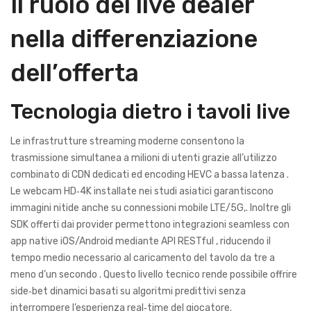
Il ruolo dei live dealer
nella differenziazione
dell’offerta
Tecnologia dietro i tavoli live
Le infrastrutture streaming moderne consentono la
trasmissione simultanea a milioni di utenti grazie all’utilizzo
combinato di CDN dedicati ed encoding HEVC a bassa latenza .
Le webcam HD‑4K installate nei studi asiatici garantiscono
immagini nitide anche su connessioni mobile LTE/5G,. Inoltre gli
SDK offerti dai provider permettono integrazioni seamless con
app native iOS/Android mediante API RESTful , riducendo il
tempo medio necessario al caricamento del tavolo da tre a
meno d’un secondo . Questo livello tecnico rende possibile offrire
side‑bet dinamici basati su algoritmi predittivi senza
interrompere l’esperienza real‑time del giocatore.