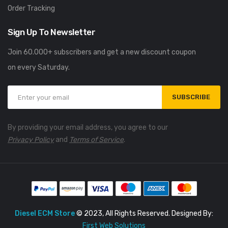
Order Tracking
Sign Up To Newsletter
Join 60.000+ subscribers and get a new discount coupon
on every Saturday.
SUBSCRIBE
By providing your email address, you agree to our
Privacy Policy
and
Terms of Service
.
Diesel ECM Store
© 2023, All Rights Reserved. Designed By:
First Web Solutions