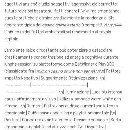
oggettivi anziché giudizi soggettivi aggressivi; ciò permette
future revisioni basate sui fatti concreti.\n\nImplementando
queste pratiche si elimina gradualmente la tendenza al tilt
ricorrente tipica dei
casino online esteri
più competitivi.\n\n##
L’influenza dei fattori ambientali sul rendimento al tavolo
digitale
L’ambiente fisico circostante può potenziare o ostacolare
drasticamente concentrazione ed energia cognitiva durante
lunghe sessioni su piattaforme come BetWinner o PlayOJO
(classificate fra i
migliori casinò online non aams
).\n\n| Fattore |
Impatto Negativo | Suggerimento Ottimizzazione |\n|
————————|—————————————————-|
————————————————–|\n| Illuminazione | Luce blu intensa
causa affaticamento visivo | Utilizza lampade warm white con
dimmer |\n| Rumore | Distrazioni auditve aumentano latenza
decisionale | Cuffie noise cancelling o playlist ambientale |\n|
Postura | Curvatura avanti aumenta tensione cervicale | Sedia
ergonomica regolabile ad altezza occhi |\n| Dispositivi |