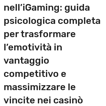
nell’iGaming: guida
psicologica completa
per trasformare
l’emotività in
vantaggio
competitivo e
massimizzare le
vincite nei casinò