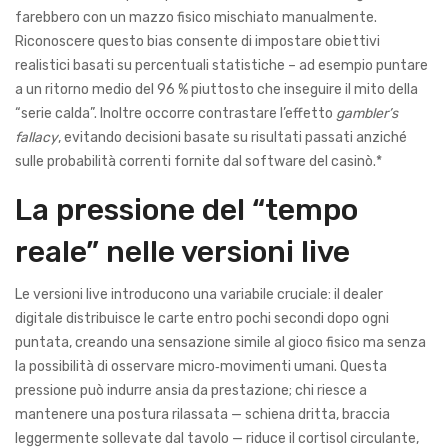
farebbero con un mazzo fisico mischiato manualmente.
Riconoscere questo bias consente di impostare obiettivi
realistici basati su percentuali statistiche – ad esempio puntare
a un ritorno medio del 96 % piuttosto che inseguire il mito della
“serie calda”. Inoltre occorre contrastare l’effetto
gambler’s
fallacy
, evitando decisioni basate su risultati passati anziché
sulle probabilità correnti fornite dal software del casinò.*
La pressione del “tempo
reale” nelle versioni live
Le versioni live introducono una variabile cruciale: il dealer
digitale distribuisce le carte entro pochi secondi dopo ogni
puntata, creando una sensazione simile al gioco fisico ma senza
la possibilità di osservare micro‑movimenti umani. Questa
pressione può indurre ansia da prestazione; chi riesce a
mantenere una postura rilassata — schiena dritta, braccia
leggermente sollevate dal tavolo — riduce il cortisol circulante,