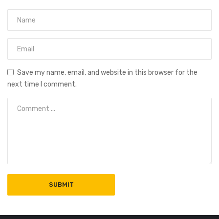
Save my name, email, and website in this browser for the
next time I comment.