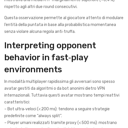
rispetto agli altri due round consecutivi.
Questa osservazione permette al giocatore attento di modulare
l’entità della puntata in base alla probabilistica momentanea
senza violare alcuna regola anti‑truffa.
Interpreting opponent
behavior in fast‑play
environments
In modalità multiplayer rapidissima gli avversari sono spesso
avatar gestiti da algoritmi o da bot anonimi dietro VPN
internazionali. Tuttavia questi avatar mostrano tempi reattivi
caratteristici:
– Bot ultra‑veloci (< 200 ms): tendono a seguire strategie
predefinite come “always split”.
– Player umani realizzati tramite proxy (< 500 ms): mostrano