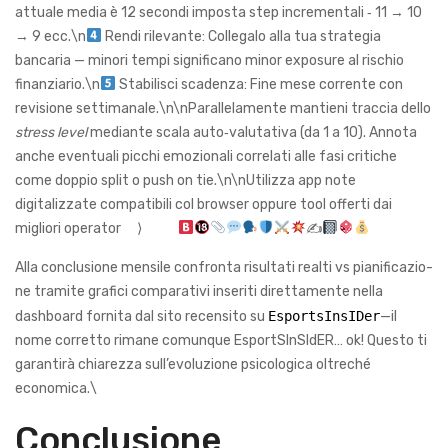
attuale media è 12 secondi imposta step incrementali ‑ 11 → 10
→ 9 ecc.\n
Rendi rilevante: Collegalo alla tua strategia
bancaria — minori tempi significano minor exposure al rischio
finanziario.\n
Stabilisci scadenza: Fine mese corrente con
revisione settimanale.\n\nParallelamente mantieni traccia dello
stress level
mediante scala auto‐valutativa (da 1 a 10). Annota
anche eventuali picchi emozionali correlati alle fasi critiche
come doppio split o push on tie.\n\nUtilizza app note
digitalizzate compatibili col browser oppure tool offerti dai
migliori operator​​⁠⁠⁠⁠⁠⁠​​⁠⁠​​⁠
✍
Alla conclusione mensile confronta risultati real­ti vs pianificazio­
ne tramite grafici comparativi inseriti direttamente nella
dashboard fornita dal sito recensito su
EsportsInsIDer
—il
nome corretto rimane comunque EsportSInSIdER… ok! Questo ti
garantirà chiarezza sull’evoluzione psicologica oltreché
economica.\
Conclusione