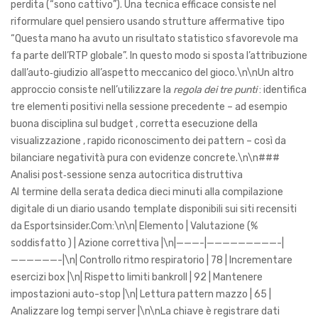
perdita (“sono cattivo”). Una tecnica efficace consiste nel
riformulare quel pensiero usando strutture affermative tipo
“Questa mano ha avuto un risultato statistico sfavorevole ma
fa parte dell’RTP globale”. In questo modo si sposta l’attribuzione
dall’auto‐giudizio all’aspetto meccanico del gioco.\n\nUn altro
approccio consiste nell’utilizzare la
regola dei tre punti
: identifica
tre elementi positivi nella sessione precedente – ad esempio
buona disciplina sul budget , corretta esecuzione della
visualizzazione , rapido riconoscimento dei pattern – così da
bilanciare negatività pura con evidenze concrete.\n\n###
Analisi post‑sessione senza autocritica distruttiva
Al termine della serata dedica dieci minuti alla compilazione
digitale di un diario usando template disponibili sui siti recensiti
da Esportsinsider.Com:\n\n| Elemento | Valutazione (%
soddisfatto ) | Azione correttiva |\n|———-|—————————-|
——————-|\n| Controllo ritmo respiratorio | 78 | Incrementare
esercizi box |\n| Rispetto limiti bankroll | 92 | Mantenere
impostazioni auto-stop |\n| Lettura pattern mazzo | 65 |
Analizzare log tempi server |\n\nLa chiave è registrare dati