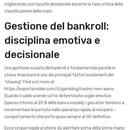
migliorando così l’acuità decisionale durante la fase critica della
classificazione delle mani.
Gestione del bankroll:
disciplina emotiva e
decisionale
Una gestione oculata del bankroll è fondamentale perché lo
stress finanziario è uno dei principali fattori scatenanti del
“chasing”. Find out more at
https://esportsinsider.com/it/gambling/casino-non-aams.
Quando il saldo scende sotto determinate soglie emotive
(spesso intorno al 20 % della banca iniziale), i giocatori tendono a
incrementare le puntate nella speranza rapida di recupero –
comportamento che porta quasi sempre al tilt definitivo.
Ecco cinque regole pratiche da adottare prima della prima mano: