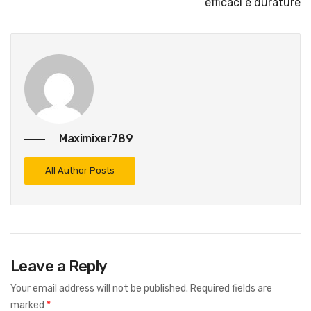
efficaci e durature
Maximixer789
All Author Posts
Leave a Reply
Your email address will not be published.
Required fields are
marked
*