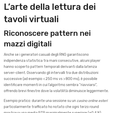
L’arte della lettura dei
tavoli virtuali
Riconoscere pattern nei
mazzi digitali
Anche se i generatori casuali degli RNG garantiscono
indipendenza statistica tra mani consecutive, alcuni player
hanno scoperto pattern temporali derivanti dalla latenza
server–client. Osservando gli intervalli tra due distribuzioni
successive (ad esempio < 250 ms vs > 800 ms), è possibile
identificare momenti in cui l’algoritmo sembra “riavviarsi”,
offrendo brevi finestre dove la volatilità diminuisce leggermente.
Esempio pratico: durante una sessione su un
casino online esteri
particolarmente trafficato ho notato che ogni terzo round
mostrava una media RTP marginalmente superiore (+0,4 %)