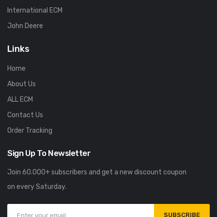
International ECM
John Deere
Links
Home
About Us
ALL ECM
Contact Us
Order Tracking
Sign Up To Newsletter
Join 60.000+ subscribers and get a new discount coupon
on every Saturday.
SUBSCRIBE