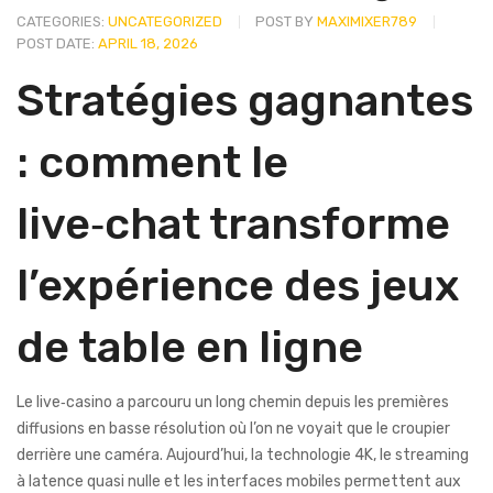
CATEGORIES:
UNCATEGORIZED
POST BY
MAXIMIXER789
POST DATE:
APRIL 18, 2026
Stratégies gagnantes
: comment le
live‑chat transforme
l’expérience des jeux
de table en ligne
Le live‑casino a parcouru un long chemin depuis les premières
diffusions en basse résolution où l’on ne voyait que le croupier
derrière une caméra. Aujourd’hui, la technologie 4K, le streaming
à latence quasi nulle et les interfaces mobiles permettent aux