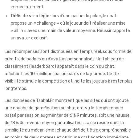
immédiatement.
Défis de stratégie
: lors d’une partie de poker, le chat
propose un « challenge » où le joueur doit réaliser une mise
« all‑in » avec une main de valeur moyenne. Réussir rapporte
un avatar exclusif.
Les récompenses sont distribuées en temps réel, sous forme de
crédits, de badges ou d’avatars personnalisés. Un tableau de
classement (leaderboard) apparaît dans le coin du chat,
affichant les 10 meilleurs participants de la journée. Cette
visibilité stimule la compétition et incite les joueurs à rester plus
longtemps.
Les données de Tsahal.Fr montrent que les sites qui ont ajouté
une couche de gamification au chat ont vu le temps moyen
passé par session augmenter de 6 à 9 minutes, soit une hausse
de 18 % du revenu moyen par utilisateur. La clé réside dans la
simplicité du mécanisme : chaque défi doit être compréhensible
en moins de deux phrases et offrir une gratification immédiate.