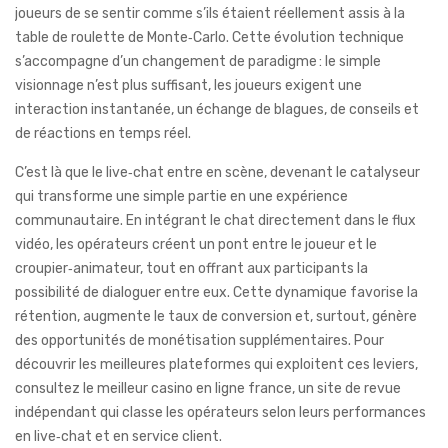
joueurs de se sentir comme s’ils étaient réellement assis à la
table de roulette de Monte‑Carlo. Cette évolution technique
s’accompagne d’un changement de paradigme : le simple
visionnage n’est plus suffisant, les joueurs exigent une
interaction instantanée, un échange de blagues, de conseils et
de réactions en temps réel.
C’est là que le live‑chat entre en scène, devenant le catalyseur
qui transforme une simple partie en une expérience
communautaire. En intégrant le chat directement dans le flux
vidéo, les opérateurs créent un pont entre le joueur et le
croupier‑animateur, tout en offrant aux participants la
possibilité de dialoguer entre eux. Cette dynamique favorise la
rétention, augmente le taux de conversion et, surtout, génère
des opportunités de monétisation supplémentaires. Pour
découvrir les meilleures plateformes qui exploitent ces leviers,
consultez le
meilleur casino en ligne france
, un site de revue
indépendant qui classe les opérateurs selon leurs performances
en live‑chat et en service client.