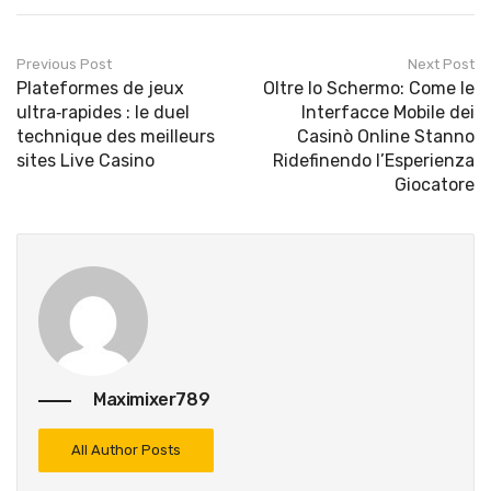
Previous Post
Next Post
Plateformes de jeux
Oltre lo Schermo: Come le
ultra‑rapides : le duel
Interfacce Mobile dei
technique des meilleurs
Casinò Online Stanno
sites Live Casino
Ridefinendo l’Esperienza
Giocatore
Maximixer789
All Author Posts