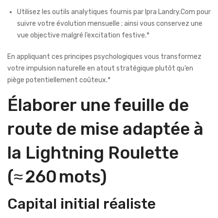
Utilisez les outils analytiques fournis par Ipra Landry.Com pour
suivre votre évolution mensuelle ; ainsi vous conservez une
vue objective malgré l’excitation festive.*
En appliquant ces principes psychologiques vous transformez
votre impulsion naturelle en atout stratégique plutôt qu’en
piège potentiellement coûteux.*
Élaborer une feuille de
route de mise adaptée à
la Lightning Roulette
(≈ 260 mots)
Capital initial réaliste