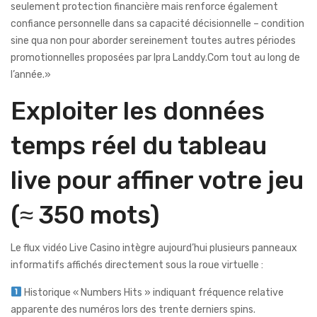
seulement protection financière mais renforce également
confiance personnelle dans sa capacité décisionnelle – condition
sine qua non pour aborder sereinement toutes autres périodes
promotionnelles proposées par Ipra Landdy.Com tout au long de
l’année.»
Exploiter les données
temps réel du tableau
live pour affiner votre jeu
(≈ 350 mots)
Le flux vidéo Live Casino intègre aujourd’hui plusieurs panneaux
informatifs affichés directement sous la roue virtuelle :
Historique « Numbers Hits » indiquant fréquence relative
apparente des numéros lors des trente derniers spins.