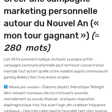
marketing personnelle
autour du Nouvel An («
mon tour gagnant »)
(≈
280 mots)
Loin d’être purement ludique, instaurer sa propre petite
campagne communicationnelle peut renforcer concentration
mentale tout autant qu’elle attire visibilité auprès communauté
gaming dédiée.| Voici trois leviers simples :
Rituels pré-session
– Élaborez playlist thématique ‘Midnight
Wins’ incluant morceaux électro motivants associés
mentalement au succès financier ; pratiquez respiration
diaphragmatique trois fois avant login afin stabiliser fréquence
cardiaque.– Cela crée cadre mental favorable tant chez novices