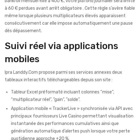
bankroll mensuel fixé à 400 €, votre plafond journalier sera limité
à 60 € perdues avant arrêt obligatoire . Cette règle s’avère fiable
même lorsque plusieurs multiplicateurs élevés apparaissent
consécutivement car elle impose automatiquement une pause
dès dépassement.
Suivi réel via applications
mobiles
Ipra Landdy.Com propose parmi ses services annexes deux
tableaux interactifs téléchargeables depuis son site :
Tableur Excel préformaté incluant colonnes “mise”,
“multiplicateur réel”, ”gain”, ”solde”.
Application mobile « TrackerLive » synchronisée via API avec
principaux fournisseurs Live Casino permettant visualisation
instantanée des performances cumulatives ainsi que
génération automatique d’alertes push lorsque votre perte
quotidienne approche +20 %.