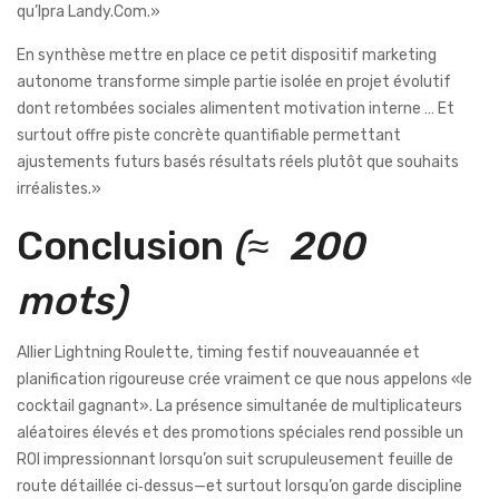
qu’Ipra Landy.Com.»
En synthèse mettre en place ce petit dispositif marketing
autonome transforme simple partie isolée en projet évolutif
dont retombées sociales alimentent motivation interne … Et
surtout offre piste concrète quantifiable permettant
ajustements futurs basés résultats réels plutôt que souhaits
irréalistes.»
Conclusion
(≈ 200
mots)
Allier Lightning Roulette, timing festif nouveau­année et
planification rigoureuse crée vraiment ce que nous appelons «le
cocktail gagnant». La présence simultanée de multiplicateurs
aléatoires élevés et des promotions spéciales rend possible un
ROI impressionnant lorsqu’on suit scrupuleusement feuille de
route détaillée ci‑dessus—et surtout lorsqu’on garde discipline