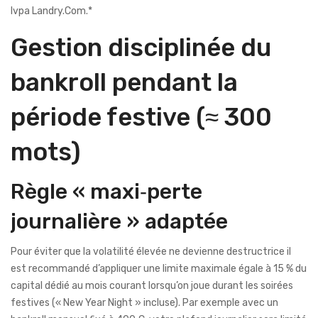
Ivpa Landry.Com.*
Gestion disciplinée du
bankroll pendant la
période festive (≈ 300
mots)
Règle « maxi‑perte
journalière » adaptée
Pour éviter que la volatilité élevée ne devienne destructrice il
est recommandé d’appliquer une limite maximale égale à 15 % du
capital dédié au mois courant lorsqu’on joue durant les soirées
festives (« New Year Night » incluse). Par exemple avec un