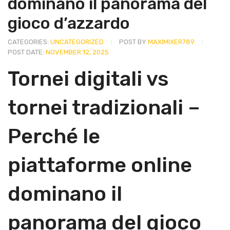
dominano il panorama del
gioco d’azzardo
CATEGORIES:
UNCATEGORIZED
POST BY
MAXIMIXER789
POST DATE:
NOVEMBER 12, 2025
Tornei digitali vs
tornei tradizionali –
Perché le
piattaforme online
dominano il
panorama del gioco