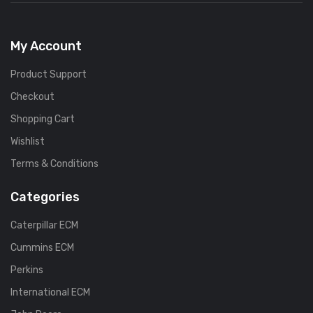
My Account
Product Support
Checkout
Shopping Cart
Wishlist
Terms & Conditions
Categories
Caterpillar ECM
Cummins ECM
Perkins
International ECM