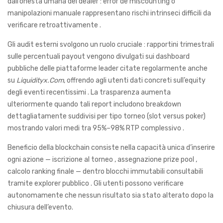
dall’onestà umana del dealer : error de miscounting o
manipolazioni manuale rappresentano rischi intrinseci difficili da
verificare retroattivamente .
Gli audit esterni svolgono un ruolo cruciale : rapportini trimestrali
sulle percentuali payout vengono divulgati sui dashboard
pubbliche delle piattaforme leader citate regolarmente anche
su
Liquidityx.Com
, offrendo agli utenti dati concreti sull’equity
degli eventi recentissimi . La trasparenza aumenta
ulteriormente quando tali report includono breakdown
dettagliatamente suddivisi per tipo torneo (slot versus poker)
mostrando valori medi tra 95%–98% RTP complessivo .
Beneficio della blockchain consiste nella capacità unica d’inserire
ogni azione — iscrizione al torneo , assegnazione prize pool ,
calcolo ranking finale — dentro blocchi immutabili consultabili
tramite explorer pubblico . Gli utenti possono verificare
autonomamente che nessun risultato sia stato alterato dopo la
chiusura dell’evento.