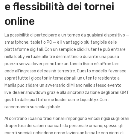
e flessibilità dei tornei
online
La possibilità di partecipare a un torneo da qualsiasi dispositivo —
smartphone, tablet o PC — è il vantaggio più tangibile delle
piattaforme digitali. Con un semplice click l’utente può entrare
nella lobby virtuale alle tre del mattino o durante una pausa
pranzo senza dover prenotare un tavolo fisico né affrontare
code all’ingresso del casinò terrestre. Questo modello favorisce
soprattutto i giocatori internazionali: un utente residente a
Manila può sfidare un avversario di Milano nello stesso evento
live‑dealer showdown grazie alla sincronizzazione degli orari GMT
gestita dalle piattaforme leader come Liquidityx.Com
raccomanda su scala globale.
Al contrario i casinò tradizionali impongono vincoli rigidi sugli orari
UNCATEGORIZED
UNCATEGORIZED
di apertura dei saloni ricaricati da personale umano; spesso gli
usiver Einblick in die F1
Spinbara Casino Bonus im
eventi speciali richiedono prenotazioni anticipate con giorni di