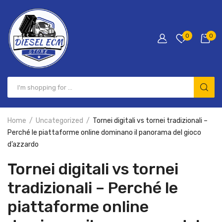
0
0
Home
Uncategorized
Tornei digitali vs tornei tradizionali –
Perché le piattaforme online dominano il panorama del gioco
d’azzardo
Tornei digitali vs tornei
tradizionali – Perché le
piattaforme online