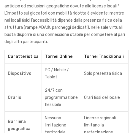
ino Promo Codes und
Detail: Was Sie über
anticipo ed esclusioni geografiche dovute alle licenze locali.*
en Vorteile
Angebote und Promo Codes
L’impatto sui giocatori con mobilità ridotta è evidente: mentre
wissen sollten
 28, 2026
nei locali fisici l’accessibilità dipende dalla presenza fisica della
July 27, 2026
struttura (rampe ADA®, parcheggi dedicati), nelle sale virtuali
basta disporre di una connessione stabile per competere al pari
degli altri partecipanti.
Caratteristica
Tornei Online
Tornei Tradizionali
PC / Mobile /
Dispositivo
Solo presenza fisica
Tablet
24/7 con
Orario
programmazione
Orari fissi del locale
flessibile
Nessuna
Licenze regionali
Barriera
limitazione
limitano la
geografica
territoriale
partecipazione