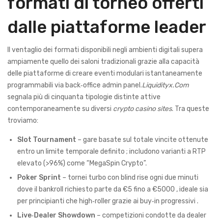
formati di torneo offerti
dalle piattaforme leader
Il ventaglio dei formati disponibili negli ambienti digitali supera
ampiamente quello dei saloni tradizionali grazie alla capacità
delle piattaforme di creare eventi modulari istantaneamente
programmabili via back‑office admin panel.
Liquidityx.Com
segnala più di cinquanta tipologie distinte attive
contemporaneamente su diversi
crypto casino sites
. Tra queste
troviamo:
Slot Tournament
– gare basate sul totale vincite ottenute
entro un limite temporale definito ; includono varianti a RTP
elevato (>96%) come “Mega​Spin Crypto”.
Poker Sprint
– tornei turbo con blind rise ogni due minuti
dove il bankroll richiesto parte da €5 fino a €5000 , ideale sia
per principianti che high‑roller grazie ai buy‑in progressivi .
Live‑Dealer Showdown
– competizioni condotte da dealer