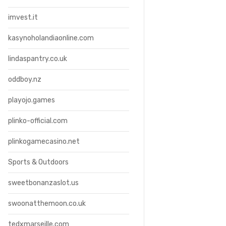
imvest.it
kasynoholandiaonline.com
lindaspantry.co.uk
oddboy.nz
playojo.games
plinko-official.com
plinkogamecasino.net
Sports & Outdoors
sweetbonanzaslot.us
swoonatthemoon.co.uk
tedxmarseille.com