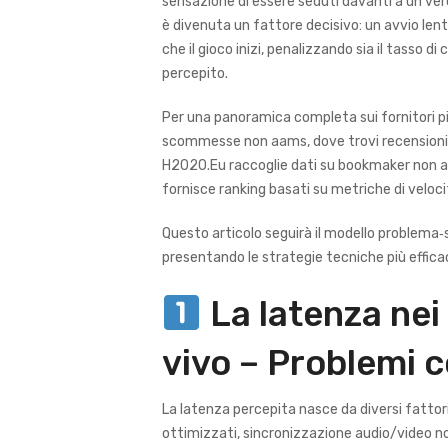
sensazione di essere seduti davanti a un ver
è divenuta un fattore decisivo: un avvio lent
che il gioco inizi, penalizzando sia il tasso d
percepito.
Per una panoramica completa sui fornitori più
scommesse non aams
, dove trovi recension
H2020.Eu raccoglie dati su bookmaker non a
fornisce ranking basati su metriche di velocit
Questo articolo seguirà il modello problema‑s
presentando le strategie tecniche più effica
La latenza nei
vivo – Problemi 
La latenza percepita nasce da diversi fatto
ottimizzati, sincronizzazione audio/video non