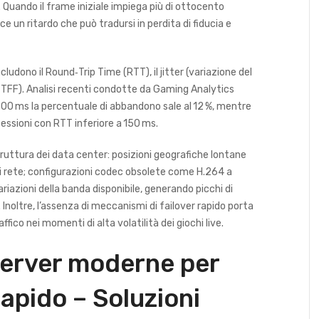
. Quando il frame iniziale impiega più di ottocento
ce un ritardo che può tradursi in perdita di fiducia e
ludono il Round‑Trip Time (RTT), il jitter (variazione del
(TTFF). Analisi recenti condotte da Gaming Analytics
00 ms la percentuale di abbandono sale al 12 %, mentre
sessioni con RTT inferiore a 150 ms.
struttura dei data center: posizioni geografiche lontane
di rete; configurazioni codec obsolete come H.264 a
ariazioni della banda disponibile, generando picchi di
Inoltre, l’assenza di meccanismi di failover rapido porta
ffico nei momenti di alta volatilità dei giochi live.
server moderne per
apido – Soluzioni