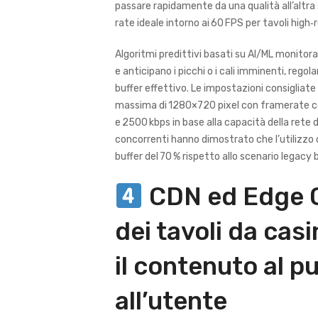
passare rapidamente da una qualità all’altra
rate ideale intorno ai 60 FPS per tavoli high‑r
Algoritmi predittivi basati su AI/ML monitoran
e anticipano i picchi o i cali imminenti, rego
buffer effettivo. Le impostazioni consigliate 
massima di 1280×720 pixel con framerate co
e 2500 kbps in base alla capacità della rete
concorrenti hanno dimostrato che l’utilizzo
buffer del 70 % rispetto allo scenario legacy
CDN ed Edge C
dei tavoli da casi
il contenuto al p
all’utente