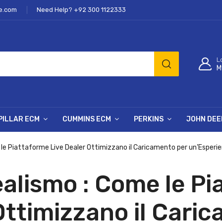
e.com
Need Help? +92 300 1122333
L
M
PILLAR ECM
CUMMINS ECM
PERKINS
JOHN DEE
 le Piattaforme Live Dealer Ottimizzano il Caricamento per un’Esperie
ealismo : Come le P
Ottimizzano il Cari