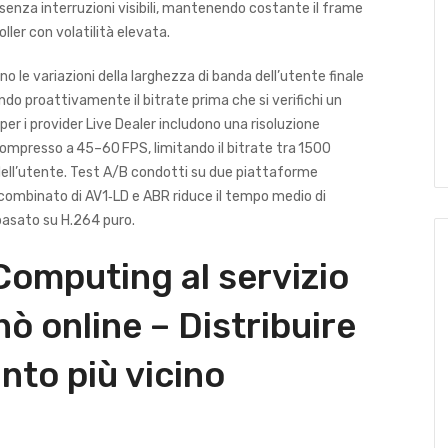
 senza interruzioni visibili, mantenendo costante il frame
UNCATEGORIZED
oller con volatilità elevata.
Spinbara Casino Bonus im
Detail: Was Sie über Angebot
o le variazioni della larghezza di banda dell’utente finale
und Promo Codes wissen
lando proattivamente il bitrate prima che si verifichi un
sollten
per i provider Live Dealer includono una risoluzione
mpresso a 45–60 FPS, limitando il bitrate tra 1500
July 27, 2026
 dell’utente. Test A/B condotti su due piattaforme
 combinato di AV1‑LD e ABR riduce il tempo medio di
 basato su H.264 puro.
omputing al servizio
nò online – Distribuire
unto più vicino