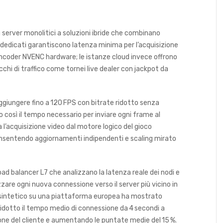
server monolitici a soluzioni ibride che combinano
r dedicati garantiscono latenza minima per l’acquisizione
ncoder NVENC hardware; le istanze cloud invece offrono
chi di traffico come tornei live dealer con jackpot da
aggiungere fino a 120 FPS con bitrate ridotto senza
o così il tempo necessario per inviare ogni frame al
 l’acquisizione video dal motore logico del gioco
consentendo aggiornamenti indipendenti e scaling mirato
oad balancer L7 che analizzano la latenza reale dei nodi e
zzare ogni nuova connessione verso il server più vicino in
o sintetico su una piattaforma europea ha mostrato
ridotto il tempo medio di connessione da 4 secondi a
one del cliente e aumentando le puntate medie del 15 %.