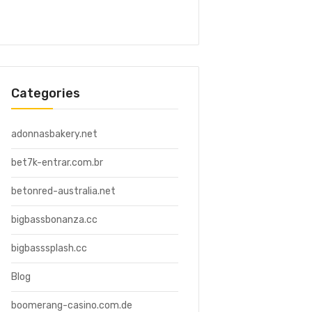
Categories
adonnasbakery.net
bet7k-entrar.com.br
betonred-australia.net
bigbassbonanza.cc
bigbasssplash.cc
Blog
boomerang-casino.com.de