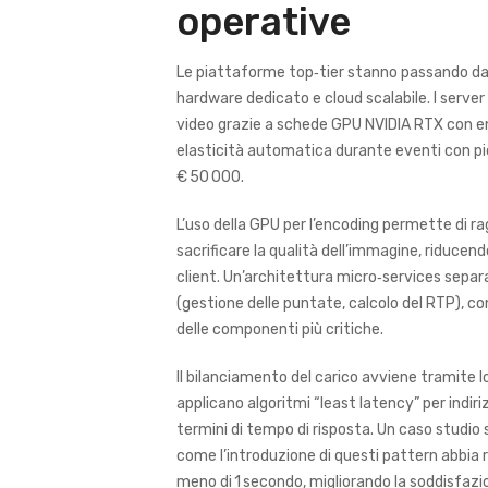
operative
Le piattaforme top‑tier stanno passando da 
hardware dedicato e cloud scalabile. I serve
video grazie a schede GPU NVIDIA RTX con e
elasticità automatica durante eventi con pic
€ 50 000.
L’uso della GPU per l’encoding permette di r
sacrificare la qualità dell’immagine, riducend
client. Un’architettura micro‑services separa
(gestione delle puntate, calcolo del RTP), 
delle componenti più critiche.
Il bilanciamento del carico avviene tramite l
applicano algoritmi “least latency” per indiri
termini di tempo di risposta. Un caso studi
come l’introduzione di questi pattern abbia 
meno di 1 secondo, migliorando la soddisfazi