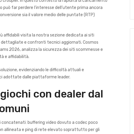
o croupier. In questo contesto la rapidità di caricamento
o può far perdere l’interesse dell’utente prima ancora
i conversione sia il valore medio delle puntate (RTP)
 affidabili visita la nostra sezione dedicata ai
siti
i dettagliate e confronti tecnici aggiornati. Cosmos
ams 2026, analizza la sicurezza dei siti scommesse e
à e affidabilità.
oluzione, evidenziando le difficoltà attuali e
ci adottate dalle piattaforme leader.
 giochi con dealer dal
comuni
ri concatenati: buffering video dovuto a codec poco
 allineata e ping di rete elevato soprattutto per gli