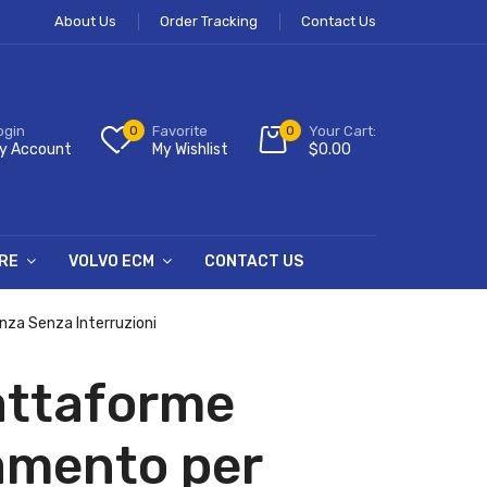
About Us
Order Tracking
Contact Us
ogin
0
Favorite
0
Your Cart:
y Account
My Wishlist
$
0.00
RE
VOLVO ECM
CONTACT US
nza Senza Interruzioni
iattaforme
camento per