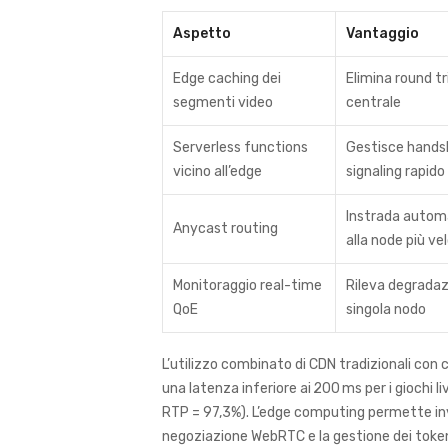
Aspetto
Vantaggio
Edge caching dei
Elimina round t
segmenti video
centrale
Serverless functions
Gestisce hand
vicino all’edge
signaling rapido
Instrada autom
Anycast routing
alla node più ve
Monitoraggio real-time
Rileva degrada
QoE
singola nodo
L’utilizzo combinato di CDN tradizionali con c
una latenza inferiore ai 200 ms per i giochi l
RTP = 97,3%). L’edge computing permette inve
negoziazione WebRTC e la gestione dei token