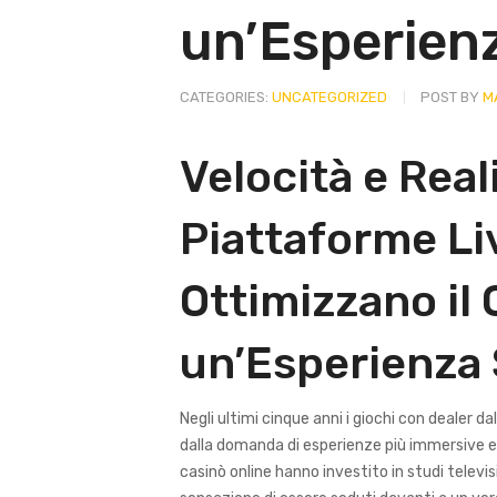
un’Esperienz
CATEGORIES:
UNCATEGORIZED
POST BY
MA
Velocità e Rea
Piattaforme Li
Ottimizzano il
un’Esperienza 
Negli ultimi cinque anni i giochi con dealer d
dalla domanda di esperienze più immersive e dal
casinò online hanno investito in studi televisivi