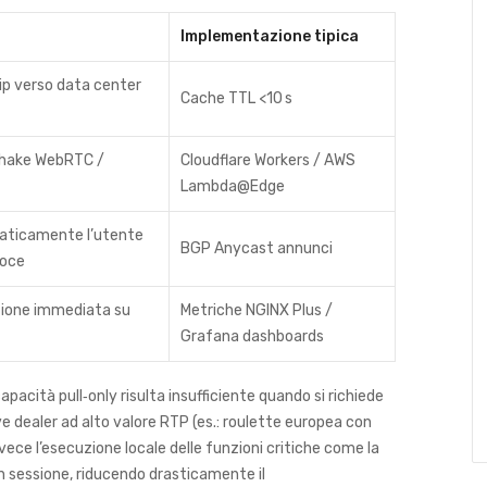
Implementazione tipica
rip verso data center
Cache TTL <10 s
shake WebRTC /
Cloudflare Workers / AWS
Lambda@Edge
aticamente l’utente
BGP Anycast annunci
loce
zione immediata su
Metriche NGINX Plus /
Grafana dashboards
apacità pull‑only risulta insufficiente quando si richiede
ive dealer ad alto valore RTP (es.: roulette europea con
ce l’esecuzione locale delle funzioni critiche come la
 sessione, riducendo drasticamente il