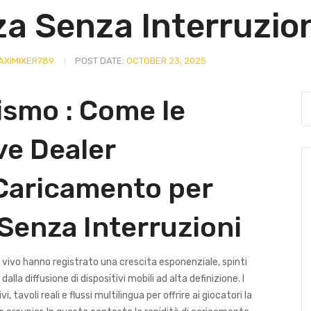
a Senza Interruzio
XIMIXER789
POST DATE:
OCTOBER 23, 2025
lismo : Come le
ve Dealer
 Caricamento per
Senza Interruzioni
al vivo hanno registrato una crescita esponenziale, spinti
la diffusione di dispositivi mobili ad alta definizione. I
, tavoli reali e flussi multilingua per offrire ai giocatori la