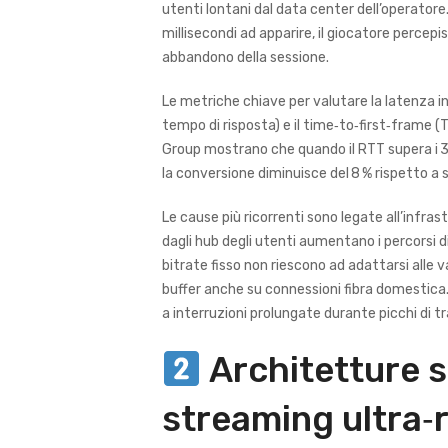
utenti lontani dal data center dell’operatore
millisecondi ad apparire, il giocatore percepis
abbandono della sessione.
Le metriche chiave per valutare la latenza inc
tempo di risposta) e il time‑to‑first‑frame 
Group mostrano che quando il RTT supera i 3
la conversione diminuisce del 8 % rispetto a 
Le cause più ricorrenti sono legate all’infra
dagli hub degli utenti aumentano i percorsi 
bitrate fisso non riescono ad adattarsi alle v
buffer anche su connessioni fibra domestica. 
a interruzioni prolungate durante picchi di tra
Architetture 
streaming ultra‑r