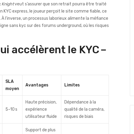
 Knight
veut s’assurer que son retrait pourra être traité
n KYC express, le joueur perçoit le site comme fiable, ce
À l’inverse, un processus laborieux alimente la méfiance
 ligne sans kyc sur des forums underground, où les risques
ui accélèrent le KYC –
SLA
Avantages
Limites
moyen
Haute précision,
Dépendance à la
5–10 s
expérience
qualité de la caméra,
utilisateur fluide
risques de biais
Support de plus