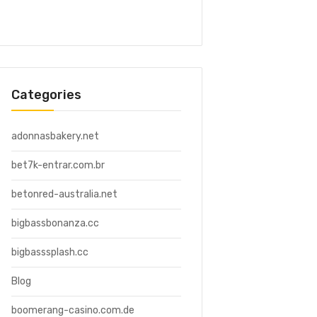
Categories
adonnasbakery.net
bet7k-entrar.com.br
betonred-australia.net
bigbassbonanza.cc
bigbasssplash.cc
Blog
boomerang-casino.com.de