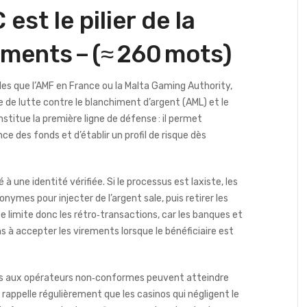
est le pilier de la
ements – (≈ 260 mots)
les que l’AMF en France ou la Malta Gaming Authority,
 de lutte contre le blanchiment d’argent (AML) et le
titue la première ligne de défense : il permet
ance des fonds et d’établir un profil de risque dès
 une identité vérifiée. Si le processus est laxiste, les
ymes pour injecter de l’argent sale, puis retirer les
 limite donc les rétro‑transactions, car les banques et
s à accepter les virements lorsque le bénéficiaire est
igées aux opérateurs non‑conformes peuvent atteindre
rappelle régulièrement que les casinos qui négligent le