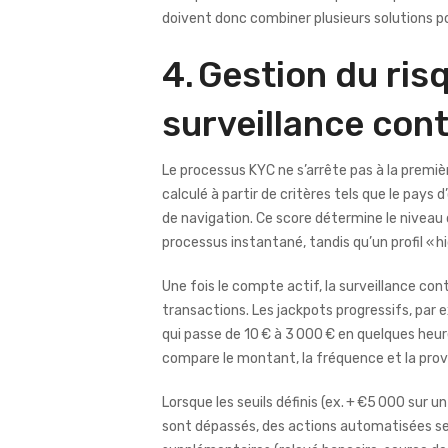
doivent donc combiner plusieurs solutions po
4. Gestion du risq
surveillance cont
Le processus KYC ne s’arrête pas à la première
calculé à partir de critères tels que le pays
de navigation. Ce score détermine le niveau de
processus instantané, tandis qu’un profil « 
Une fois le compte actif, la surveillance co
transactions. Les jackpots progressifs, par e
qui passe de 10 € à 3 000 € en quelques heu
compare le montant, la fréquence et la proven
Lorsque les seuils définis (ex. + €5 000 sur
sont dépassés, des actions automatisées se