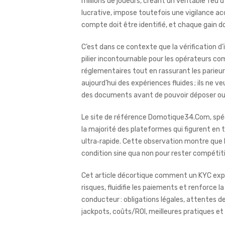
millions de joueurs, créant un véritable feu 
lucrative, impose toutefois une vigilance ac
compte doit être identifié, et chaque gain do
C’est dans ce contexte que la vérification d
pilier incontournable pour les opérateurs co
réglementaires tout en rassurant les parieurs
aujourd’hui des expériences fluides ; ils ne v
des documents avant de pouvoir déposer ou r
Le site de référence Domotique34.Com, spéci
la majorité des plateformes qui figurent en
ultra‑rapide. Cette observation montre que la
condition sine qua non pour rester compétit
Cet article décortique comment un KYC expr
risques, fluidifie les paiements et renforce l
conducteur : obligations légales, attentes de
jackpots, coûts/ROI, meilleures pratiques et