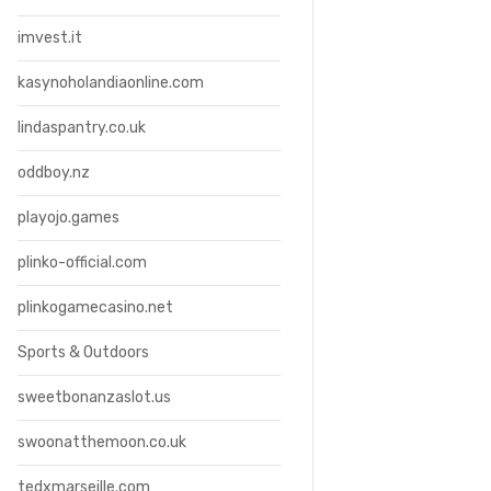
imvest.it
kasynoholandiaonline.com
lindaspantry.co.uk
oddboy.nz
playojo.games
plinko-official.com
plinkogamecasino.net
Sports & Outdoors
sweetbonanzaslot.us
swoonatthemoon.co.uk
tedxmarseille.com