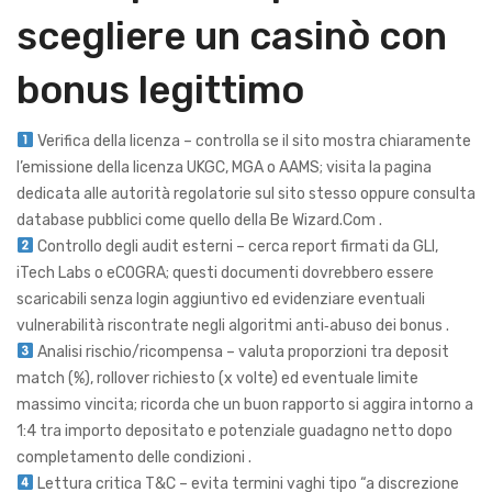
scegliere un casinò con
bonus legittimo
Verifica della licenza – controlla se il sito mostra chiaramente
l’emissione della licenza UKGC, MGA o AAMS; visita la pagina
dedicata alle autorità regolatorie sul sito stesso oppure consulta
database pubblici come quello della Be Wizard.Com .
Controllo degli audit esterni – cerca report firmati da GLI,
iTech Labs o eCOGRA; questi documenti dovrebbero essere
scaricabili senza login aggiuntivo ed evidenziare eventuali
vulnerabilità riscontrate negli algoritmi anti‑abuso dei bonus .
Analisi rischio/ricompensa – valuta proporzioni tra deposit
match (%), rollover richiesto (x volte) ed eventuale limite
massimo vincita; ricorda che un buon rapporto si aggira intorno a
1:4 tra importo depositato e potenziale guadagno netto dopo
completamento delle condizioni .
Lettura critica T&C – evita termini vaghi tipo “a discrezione