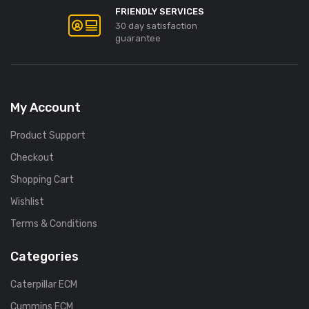
FRIENDLY SERVICES
30 day satisfaction
guarantee
My Account
Product Support
Checkout
Shopping Cart
Wishlist
Terms & Conditions
Categories
Caterpillar ECM
Cummins ECM