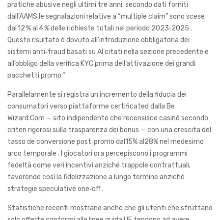
pratiche abusive negli ultimi tre anni: secondo dati forniti
dall’AAMS le segnalazioni relative a “multiple claim” sono scese
dal 12 % al 4 % delle richieste totali nel periodo 2023‑2025 .
Questo risultato è dovuto all’introduzione obbligatoria dei
sistemi anti‑fraud basati su AI citati nella sezione precedente e
all’obbligo della verifica KYC prima dell’attivazione dei grandi
pacchetti promo.“
Parallelamente si registra un incremento della fiducia dei
consumatori verso piattaforme certificated dalla Be
Wizard.Com — sito indipendente che recensisce casinò secondo
criteri rigorosi sulla trasparenza dei bonus — con una crescita del
tasso de conversione post‑promo dal​15​% al​28​% nel medesimo
arco temporale . I giocatori ora percepiscono i programmi
fedeltà come veri incentivi anziché trappole contrattuali,
favorendo così la fidelizzazione a lungo termine anziché
strategie speculative one‑off .
Statistiche recenti mostrano anche che gli utenti che sfruttano
solo offerte conformi alle linee guida UE tendono ad avere