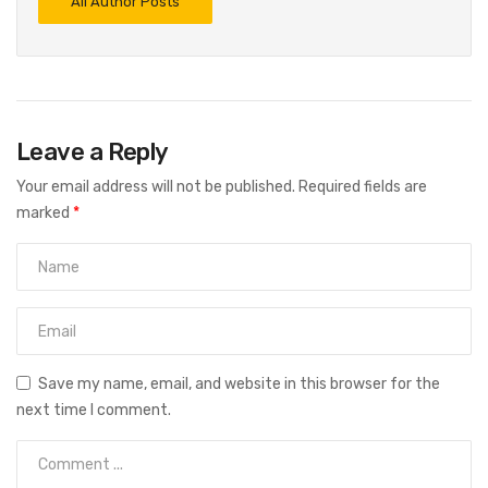
All Author Posts
Leave a Reply
Your email address will not be published.
Required fields are
marked
*
Save my name, email, and website in this browser for the
next time I comment.