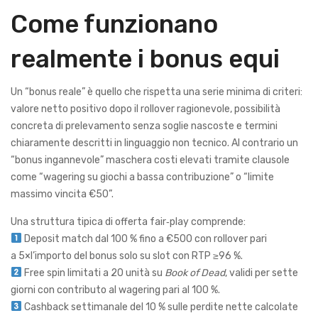
Come funzionano
realmente i bonus equi
Un “bonus reale” è quello che rispetta una serie minima di criteri:
valore netto positivo dopo il rollover ragionevole, possibilità
concreta di prelevamento senza soglie nascoste e termini
chiaramente descritti in linguaggio non tecnico. Al contrario un
“bonus ingannevole” maschera costi elevati tramite clausole
come “wagering su giochi a bassa contribuzione” o “limite
massimo vincita €50”.
Una struttura tipica di offerta fair‑play comprende:
Deposit match dal 100 % fino a €500 con rollover pari
a 5×l’importo del bonus solo su slot con RTP ≥96 %.
Free spin limitati a 20 unità su
Book of Dead
, validi per sette
giorni con contributo al wagering pari al 100 %.
Cashback settimanale del 10 % sulle perdite nette calcolate