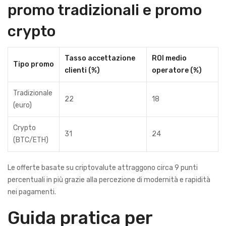
promo tradizionali e promo
crypto
Tasso accettazione
ROI medio
Tipo promo
clienti (%)
operatore (%)
Tradizionale
22
18
(euro)
Crypto
31
24
(BTC/ETH)
Le offerte basate su criptovalute attraggono circa 9 punti
percentuali in più grazie alla percezione di modernità e rapidità
nei pagamenti.
Guida pratica per