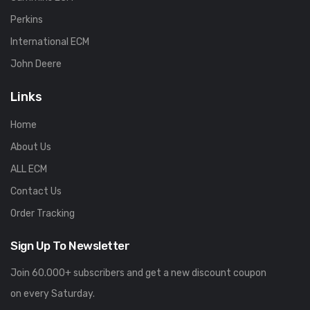
Perkins
International ECM
John Deere
Links
Home
About Us
ALL ECM
Contact Us
Order Tracking
Sign Up To Newsletter
Join 60.000+ subscribers and get a new discount coupon
on every Saturday.