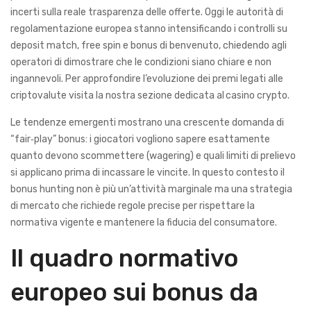
incerti sulla reale trasparenza delle offerte. Oggi le autorità di
regolamentazione europea stanno intensificando i controlli su
deposit match, free spin e bonus di benvenuto, chiedendo agli
operatori di dimostrare che le condizioni siano chiare e non
ingannevoli. Per approfondire l’evoluzione dei premi legati alle
criptovalute visita la nostra sezione dedicata al
casino crypto
.
Le tendenze emergenti mostrano una crescente domanda di
“fair‑play” bonus: i giocatori vogliono sapere esattamente
quanto devono scommettere (wagering) e quali limiti di prelievo
si applicano prima di incassare le vincite. In questo contesto il
bonus hunting non è più un’attività marginale ma una strategia
di mercato che richiede regole precise per rispettare la
normativa vigente e mantenere la fiducia del consumatore.
Il quadro normativo
europeo sui bonus da