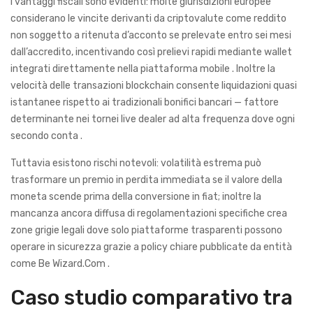
I vantaggi fiscali sono evidenti: molte giurisdizioni europee
considerano le vincite derivanti da criptovalute come reddito
non soggetto a ritenuta d’acconto se prelevate entro sei mesi
dall’accredito, incentivando così prelievi rapidi mediante wallet
integrati direttamente nella piattaforma mobile . Inoltre la
velocità delle transazioni blockchain consente liquidazioni quasi
istantanee rispetto ai tradizionali bonifici bancari — fattore
determinante nei tornei live dealer ad alta frequenza dove ogni
secondo conta .
Tuttavia esistono rischi notevoli: volatilità estrema può
trasformare un premio in perdita immediata se il valore della
moneta scende prima della conversione in fiat; inoltre la
mancanza ancora diffusa di regolamentazioni specifiche crea
zone grigie legali dove solo piattaforme trasparenti possono
operare in sicurezza grazie a policy chiare pubblicate da entità
come Be Wizard.Com .
Caso studio comparativo tra