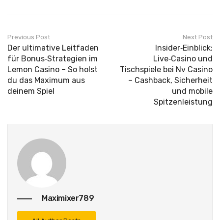
Previous Post
Next Post
Der ultimative Leitfaden
Insider‑Einblick:
für Bonus‑Strategien im
Live‑Casino und
Lemon Casino – So holst
Tischspiele bei Nv Casino
du das Maximum aus
– Cashback, Sicherheit
deinem Spiel
und mobile
Spitzenleistung
Maximixer789