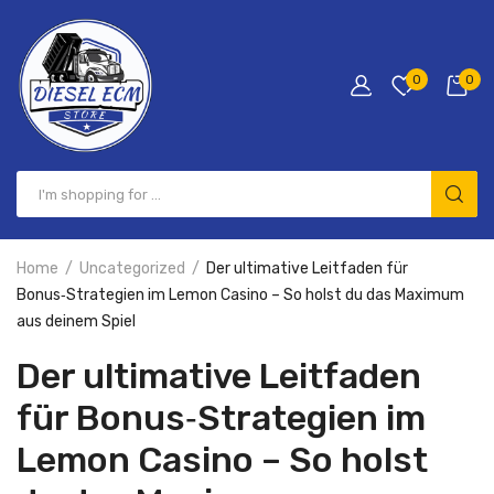
0
0
Home
Uncategorized
Der ultimative Leitfaden für
Bonus‑Strategien im Lemon Casino – So holst du das Maximum
aus deinem Spiel
Der ultimative Leitfaden
für Bonus‑Strategien im
Lemon Casino – So holst