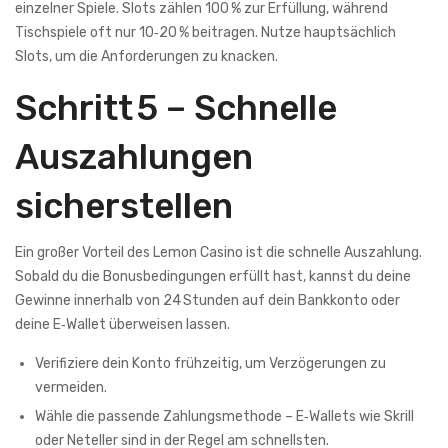
einzelner Spiele. Slots zählen 100 % zur Erfüllung, während
Tischspiele oft nur 10‑20 % beitragen. Nutze hauptsächlich
Slots, um die Anforderungen zu knacken.
Schritt 5 – Schnelle
Auszahlungen
sicherstellen
Ein großer Vorteil des Lemon Casino ist die schnelle Auszahlung.
Sobald du die Bonusbedingungen erfüllt hast, kannst du deine
Gewinne innerhalb von 24 Stunden auf dein Bankkonto oder
deine E‑Wallet überweisen lassen.
Verifiziere dein Konto frühzeitig, um Verzögerungen zu
vermeiden.
Wähle die passende Zahlungsmethode – E‑Wallets wie Skrill
oder Neteller sind in der Regel am schnellsten.