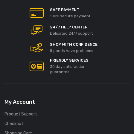
SAFE PAYMENT
100% secure payment
24/7 HELP CENTER
Delicated 24/7 support
SHOP WITH CONFIDENCE
If goods have problems
FRIENDLY SERVICES
30 day satisfaction
guarantee
My Account
Product Support
Checkout
Shopping Cart