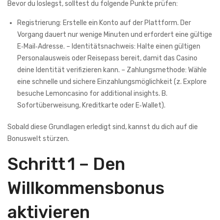
Bevor du loslegst, solltest du folgende Punkte prüfen:
Registrierung: Erstelle ein Konto auf der Plattform. Der
Vorgang dauert nur wenige Minuten und erfordert eine gültige
E‑Mail‑Adresse. – Identitätsnachweis: Halte einen gültigen
Personalausweis oder Reisepass bereit, damit das Casino
deine Identität verifizieren kann. – Zahlungsmethode: Wähle
eine schnelle und sichere Einzahlungsmöglichkeit (z. Explore
besuche Lemoncasino
for additional insights. B.
Sofortüberweisung, Kreditkarte oder E‑Wallet).
Sobald diese Grundlagen erledigt sind, kannst du dich auf die
Bonuswelt stürzen.
Schritt 1 – Den
Willkommensbonus
aktivieren