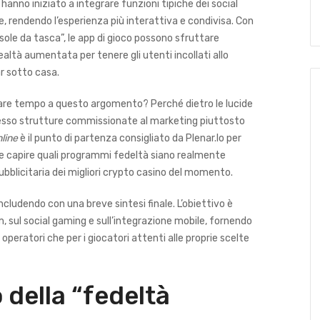
hanno iniziato a integrare funzioni tipiche dei social
 rendendo l’esperienza più interattiva e condivisa. Con
le da tasca”, le app di gioco possono sfruttare
ealtà aumentata per tenere gli utenti incollati allo
r sotto casa.
icare tempo a questo argomento? Perché dietro le lucide
sso strutture commissionate al marketing piuttosto
line
è il punto di partenza consigliato da Plenar.Io per
 e capire quali programmi fedeltà siano realmente
ubblicitaria dei migliori crypto casino del momento.
oncludendo con una breve sintesi finale. L’obiettivo è
m, sul social gaming e sull’integrazione mobile, fornendo
i operatori che per i giocatori attenti alle proprie scelte
o della “fedeltà