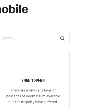
mobile
EREN TOPHER
There are many variations of
passages of lorem ipsum available
but the majority have suffered.