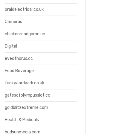
braidelectrical.co.uk
Cameras
chickenroadgame.cc
Digital
eyeofhorus.cc
Food Beverage
funkyaardvark.co.uk
gatesofolympusslot.cc
goldblitzextreme.com
Health & Medicals
hudsunmedia.com