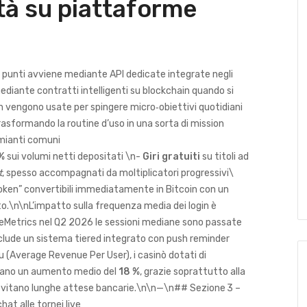
tà su piattaforme
ei punti avviene mediante API dedicate integrate negli
diante contratti intelligenti su blockchain quando si
sh vengono usate per spingere micro‑obiettivi quotidiani
trasformando la routine d’uso in una sorta di mission
mianti comuni
%
sui volumi netti depositati \n-
Giri gratuiti
su titoli ad
t
, spesso accompagnati da moltiplicatori progressivi\
oken” convertibili immediatamente in Bitcoin con un
to.\n\nL’impatto sulla frequenza media dei login è
ileMetrics nel Q2 2026 le sessioni mediane sono passate
clude un sistema tiered integrato con push reminder
pu (Average Revenue Per User), i casinò dotati di
trano un aumento medio del
18 %
, grazie soprattutto alla
 evitano lunghe attese bancarie.\n\n—\n## Sezione 3 –
hat alle tornei live