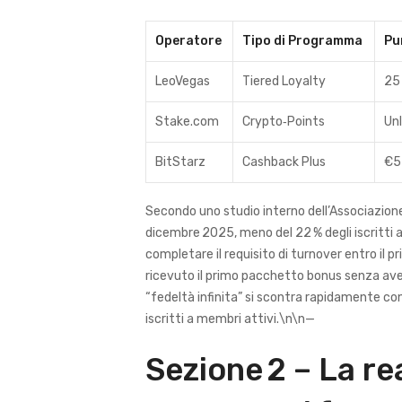
Operatore
Tipo di Programma
Pu
LeoVegas
Tiered Loyalty
25
Stake.com
Crypto‑Points
Un
BitStarz
Cashback Plus
€5
Secondo uno studio interno dell’Associazione
dicembre 2025, meno del 22 % degli iscritti
completare il requisito di turnover entro il
ricevuto il primo pacchetto bonus senza aver
“fedeltà infinita” si scontra rapidamente co
iscritti a membri attivi.\n\n—
Sezione 2 – La re