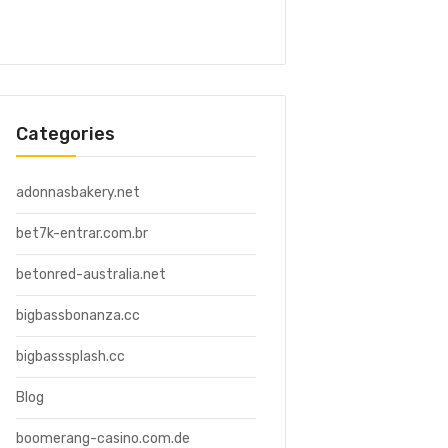
Categories
adonnasbakery.net
bet7k-entrar.com.br
betonred-australia.net
bigbassbonanza.cc
bigbasssplash.cc
Blog
boomerang-casino.com.de