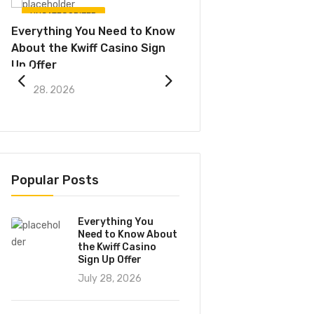
UNCATEGORIZED
UNCATEGORIZED
Everything You Need to Know
Exklusiver Einblick in d
e
About the Kwiff Casino Sign
Casino Promo Codes 
Up Offer
deren Vorteile
July 28, 2026
July 28, 2026
Popular Posts
Everything You
Need to Know About
the Kwiff Casino
Sign Up Offer
July 28, 2026