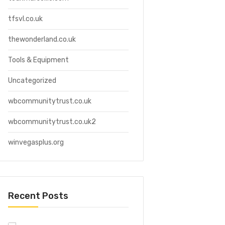
tfsvl.co.uk
thewonderland.co.uk
Tools & Equipment
Uncategorized
wbcommunitytrust.co.uk
wbcommunitytrust.co.uk2
winvegasplus.org
Recent Posts