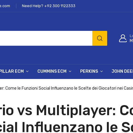
e.com
Need Help? +92 300 1122333
L
M
PILLAR ECM
CUMMINS ECM
PERKINS
JOHN DEE
er: Come le Funzioni Social Influenzano le Scelte dei Giocatori nei Casi
rio vs Multiplayer: 
ial Influenzano le S