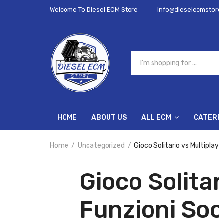
Welcome To Diesel ECM Store
info@dieselecmstor
HOME
ABOUT US
ALL ECM
CATER
Home
Uncategorized
Gioco Solitario vs Multiplay
Gioco Solita
Funzioni Soc