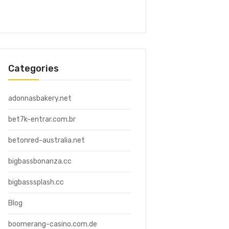
Categories
adonnasbakery.net
bet7k-entrar.com.br
betonred-australia.net
bigbassbonanza.cc
bigbasssplash.cc
Blog
boomerang-casino.com.de