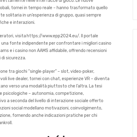
direttamente nelle interfacce di gioco. Le nuove
lobali, tornei in tempo reale – hanno trasformato quello
e solitaria in un’esperienza di gruppo, quasi sempre
che e interazioni.
ratori, visita
https://www.epp2024.eu/
. Il portale
a fonte indipendente per confrontare i migliori casino
 aams e i casino non AAMS affidabile, offrendo recensioni
 di sicurezza.
one tra giochi “single‑player” – slot, video‑poker,
avoli live dealer, tornei con chat, esperienze VR – diventa
ntano verso una modalità piuttosto che l’altra. La tesi
che psicologiche – autonomia, competizione,
o a seconda del livello di interazione sociale offerto
zioni social modellano motivazioni, coinvolgimento,
zazione, fornendo anche indicazioni pratiche per chi
nkroll.