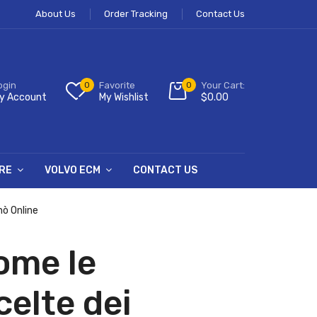
About Us
Order Tracking
Contact Us
ogin
0
Favorite
0
Your Cart:
y Account
My Wishlist
$
0.00
RE
VOLVO ECM
CONTACT US
nò Online
Come le
celte dei