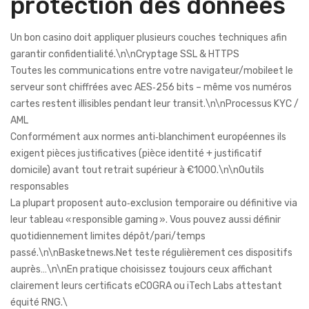
protection des données
Un bon casino doit appliquer plusieurs couches techniques afin
garantir confidentialité.\n\nCryptage SSL & HTTPS
Toutes les communications entre votre navigateur/mobile​et le
serveur sont chiffrées avec AES‑256 bits – même vos numéros
cartes restent illisibles pendant leur transit.\n\nProcessus KYC /
AML
Conformément aux normes anti‑blanchiment européennes ils
exigent pièces justificatives (pièce identité + justificatif
domicile) avant tout retrait supérieur à €1000.\n\nOutils
responsables
La plupart proposent auto‑exclusion temporaire ou définitive via
leur tableau « responsible gaming ». Vous pouvez aussi définir
quotidiennement limites dépôt/pari/temps
passé.\n\nBasketnews.Net teste régulièrement ces dispositifs
auprès…\n\nEn pratique choisissez toujours ceux affichant
clairement leurs certificats eCOGRA ou iTech Labs attestant
équité RNG.\