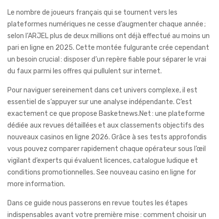
Le nombre de joueurs français qui se tournent vers les
plateformes numériques ne cesse d’augmenter chaque année ;
selon l’ARJEL plus de deux millions ont déjà effectué au moins un
pari en ligne en 2025. Cette montée fulgurante crée cependant
un besoin crucial : disposer d’un repère fiable pour séparer le vrai
du faux parmi les offres qui pullulent sur internet.
Pour naviguer sereinement dans cet univers complexe, il est
essentiel de s’appuyer sur une analyse indépendante. C’est
exactement ce que propose Basketnews.Net : une plateforme
dédiée aux revues détaillées et aux classements objectifs des
nouveaux casinos en ligne 2026. Grâce à ses tests approfondis
vous pouvez comparer rapidement chaque opérateur sous l’œil
vigilant d’experts qui évaluent licences, catalogue ludique et
conditions promotionnelles. See
nouveau casino en ligne
for
more information.
Dans ce guide nous passerons en revue toutes les étapes
indispensables avant votre première mise : comment choisir un