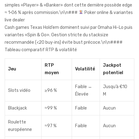
simples «Player» & «Banker» dont cette dernière possède edge
≈ 1·06 % après commission.\n\n###
Poker online & variantes
live dealer
Cash games Texas Hold’em dominent suivi par Omaha Hi-Lo puis
variantes «Spin & Go». Gestion stricte du stacksize
recommandée (<20 buy‑ins) évite bust précoce.\n\n####
Tableau comparatif RTP & volatilité
RTP
Jackpot
Jeu
Volatilité
moyen
potentiel
Faible ↔︎
Jusqu’à €10
Slots vidéo
≥96 %
Élevée
M
Blackjack
≈99 %
Faible
Aucun
Roulette
≈97 %
Faible
Aucun
européenne