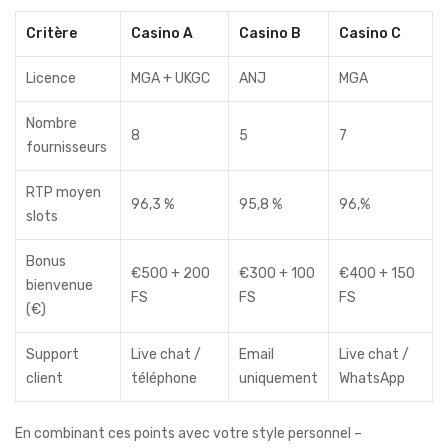
Critère
Casino A
Casino B
Casino C
Licence
MGA + UKGC
ANJ
MGA
Nombre
8
5
7
fournisseurs
RTP moyen
96,3 %
95,8 %
96,%
slots
Bonus
€500 + 200
€300 + 100
€400 + 150
bienvenue
FS
FS
FS
(€)
Support
Live chat /
Email
Live chat /
client
téléphone
uniquement
WhatsApp
En combinant ces points avec votre style personnel –