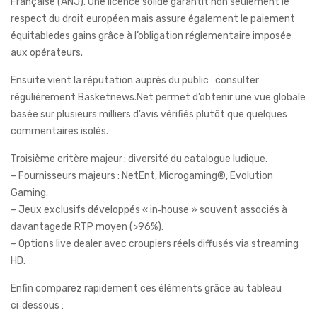
ino Promo Codes und
Française (ANJ). Une licence solide garantit non seulement le
Detail: Was Sie über
en Vorteile
respect du droit européen mais assure également le paiement
Angebote und Promo Codes
équitabledes gains grâce à l’obligation réglementaire imposée
wissen sollten
 28, 2026
aux opérateurs.
July 27, 2026
Ensuite vient la réputation auprès du public : consulter
régulièrement Basketnews.Net permet d’obtenir une vue globale
basée sur plusieurs milliers d’avis vérifiés plutôt que quelques
commentaires isolés.
Troisième critère majeur : diversité du catalogue ludique.
– Fournisseurs majeurs : NetEnt, Microgaming®, Evolution
Gaming.
– Jeux exclusifs développés « in‑house » souvent associés à
davantagede RTP moyen (>96%).
– Options live dealer avec croupiers réels diffusés via streaming
HD.
Enfin comparez rapidement ces éléments grâce au tableau
ci‑dessous :