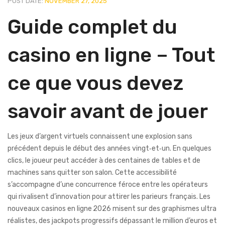
POST DATE:
NOVEMBER 27, 2025
Guide complet du
casino en ligne – Tout
ce que vous devez
savoir avant de jouer
Les jeux d’argent virtuels connaissent une explosion sans
précédent depuis le début des années vingt‑et‑un. En quelques
clics, le joueur peut accéder à des centaines de tables et de
machines sans quitter son salon. Cette accessibilité
s’accompagne d’une concurrence féroce entre les opérateurs
qui rivalisent d’innovation pour attirer les parieurs français. Les
nouveaux casinos en ligne 2026 misent sur des graphismes ultra
réalistes, des jackpots progressifs dépassant le million d’euros et