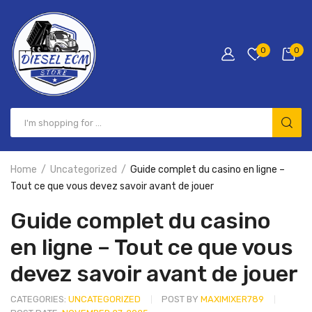
0
0
Home
Uncategorized
Guide complet du casino en ligne –
Tout ce que vous devez savoir avant de jouer
Guide complet du casino
en ligne – Tout ce que vous
devez savoir avant de jouer
CATEGORIES:
UNCATEGORIZED
POST BY
MAXIMIXER789