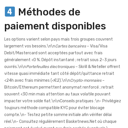
Méthodes de
paiement disponibles
Les options varient selon pays mais trois groupes couvrent
largement vos besoins.\n\n
Cartes bancaires
– Visa/Visa
Debit/Mastercard sont acceptées partout avec frais
généralement <0 %. Dépôt instantané ; retrait sous 2–3 jours
ouvrés.\n\n
Portefeuilles électroniques
– Skrill & Neteller offrent
vitesse quasi immédiate tant côté dépôt/quittance retrait
<24h avec frais minimes (<€2).\n\n
Crypto‑monnaies
–
Bitcoin/Ethereum permettent anonymat renforcé ; retrait
souvent <30 min mais attention au taux volatile pouvant
impacter votre solde fiat.\n\nConseils pratiques :\n- Privilégiez
toujours méthode compatible KYC pour éviter blocage
compte.\n- Testez petite somme initiale afin vérifier délai
réel.\n- Consultez régulièrement Basketnews.Net où chaque