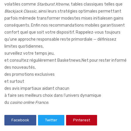
volatiles comme
Starburst Xtreme
, tables classiques telles que
Blackjack Classic
, ainsi leurs stratégies optimales permettant
parfois mêmede transformer modestes mises initiales​en gains
conséquents.​ Enfin nos recommandations mobiles garantissent
confort quel que soit votre dispositif.​ Rappelez‑vous toujours
qu’une approche responsable reste primordiale — définissez
limites quotidiennes,
surveillez votre temps jeu,
et consultez régulièrement Basketnews.Net pour rester informé
des nouveautés,
des promotions exclusives
et surtout
des avis impartiaux aidant chacun
à faire ses meilleurs choix dans l’univers dynamique
du
casino online France
.
Facebook
Twitter
Pinterest