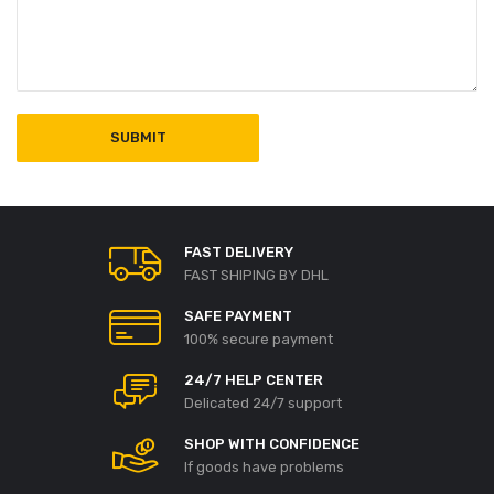
FAST DELIVERY
FAST SHIPING BY DHL
SAFE PAYMENT
100% secure payment
24/7 HELP CENTER
Delicated 24/7 support
SHOP WITH CONFIDENCE
If goods have problems