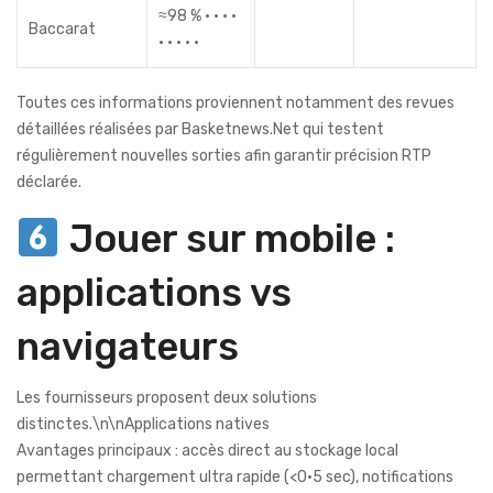
≈98 % • • • •
Baccarat
• • • • •
Toutes ces informations proviennent notamment des revues
détaillées réalisées par Basketnews.Net qui testent
régulièrement nouvelles sorties afin garantir précision RTP
déclarée.
Jouer sur mobile :
applications vs
navigateurs
Les fournisseurs proposent deux solutions
distinctes.\n\nApplications natives
Avantages principaux : accès direct au stockage local
permettant chargement ultra rapide (<0·5 sec), notifications