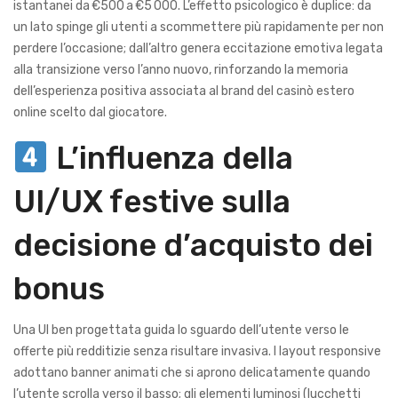
istantanei da €500 a €5 000. L’effetto psicologico è duplice: da
un lato spinge gli utenti a scommettere più rapidamente per non
perdere l’occasione; dall’altro genera eccitazione emotiva legata
alla transizione verso l’anno nuovo, rinforzando la memoria
dell’esperienza positiva associata al brand del casinò estero
online scelto dal giocatore.
L’influenza della
UI/UX festive sulla
decisione d’acquisto dei
bonus
Una UI ben progettata guida lo sguardo dell’utente verso le
offerte più redditizie senza risultare invasiva. I layout responsive
adottano banner animati che si aprono delicatamente quando
l’utente scrolla verso il basso; gli elementi luminosi (lucchetti