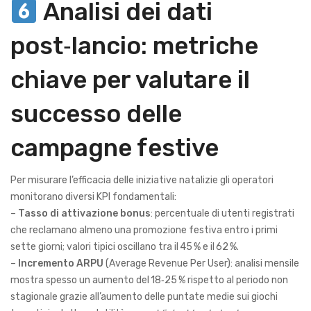
Analisi dei dati
post‑lancio: metriche
chiave per valutare il
successo delle
campagne festive
Per misurare l’efficacia delle iniziative natalizie gli operatori
monitorano diversi KPI fondamentali:
–
Tasso di attivazione bonus
: percentuale di utenti registrati
che reclamano almeno una promozione festiva entro i primi
sette giorni; valori tipici oscillano tra il 45 % e il 62 %.
–
Incremento ARPU
(Average Revenue Per User): analisi mensile
mostra spesso un aumento del 18‑25 % rispetto al periodo non
stagionale grazie all’aumento delle puntate medie sui giochi