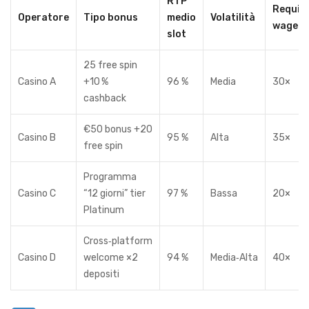
RTP
Requisi
Operatore
Tipo bonus
medio
Volatilità
wageri
slot
25 free spin
Casino A
+10 %
96 %
Media
30×
cashback
€50 bonus +20
Casino B
95 %
Alta
35×
free spin
Programma
Casino C
“12 giorni” tier
97 %
Bassa
20×
Platinum
Cross‑platform
Casino D
welcome ×2
94 %
Media‑Alta
40×
depositi