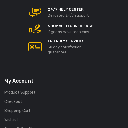
24/7 HELP CENTER
Delicated 24/7 support
SHOP WITH CONFIDENCE
If goods have problems
FRIENDLY SERVICES
30 day satisfaction
guarantee
My Account
Product Support
Checkout
Shopping Cart
Wishlist