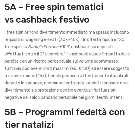
5A – Free spin tematici
vs cashback festivo
I free spin offrono divertimento immediato ma spesso includono
requisiti di wagering elevati (30×–40×). Un’offerta tipica è “20
free spin su
Santa’s Fortune
+10 % cashback sui depositi
effettuati entro il 31 dicembre”. Il cashback riduce l’impatto delle
perdite con un ritorno percentuale sul volume scommesso;
tuttavia può avere limiti massimi (es.: €100) ed essere soggetto
a rollover minori (15×). Per chi gestisce attentamente il bankroll
durante le vacanze, combinare entrambi i prodotti consente sia
divertimento sia protezione contro eventuali fluttuazioni
negative del saldo bancario personale nei giorni festivi intensi.
5B – Programmi fedeltà con
tier natalizi