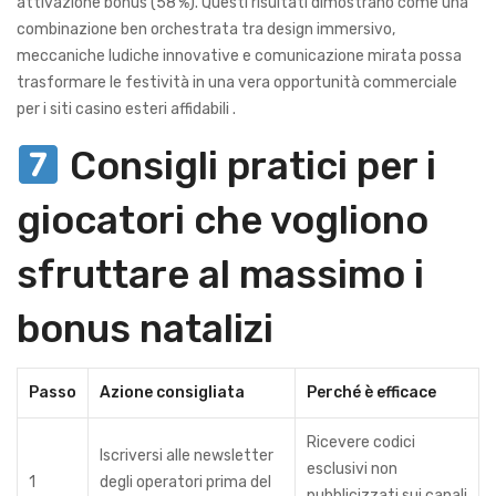
attivazione bonus (58 %). Questi risultati dimostrano come una
combinazione ben orchestrata tra design immersivo,
meccaniche ludiche innovative e comunicazione mirata possa
trasformare le festività in una vera opportunità commerciale
per i siti casino esteri affidabili .
Consigli pratici per i
giocatori che vogliono
sfruttare al massimo i
bonus natalizi
Passo
Azione consigliata
Perché è efficace
Ricevere codici
Iscriversi alle newsletter
esclusivi non
1
degli operatori prima del
pubblicizzati sui canali