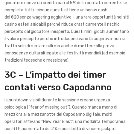
giocatore riceve un credito pari al 5 % della puntata corrente; se
completa tutti i cinque quesiti ottiene un bonus cash
del €20 senza wagering aggiuntivo – una rara opportunità nei siti
casino esteri affidabili perché riduce drasticamente il rischio
percepito dal giocatore inesperto. Questi mini‑giochi aumentano
il valore percepito perché introducono varietà cognitiva: non si
tratta solo di ruotare rulli ma anche di mettere alla prova
conoscenze culturali legate alle festività mondiali (ad esempio
tradizioni tedesche o messicane).
3C – L’impatto dei timer
contati verso Capodanno
I countdown visibili durante la sessione creano urgenza
psicologica (“fear of missing out”). Quando manca meno di
mezz’ora alla mezzanotte del Capodanno digitale, molti
operatori attivano “New Year Blast”, una modalità temporanea
con RTP aumentato del 2 % e possibilità di vincere jackpot