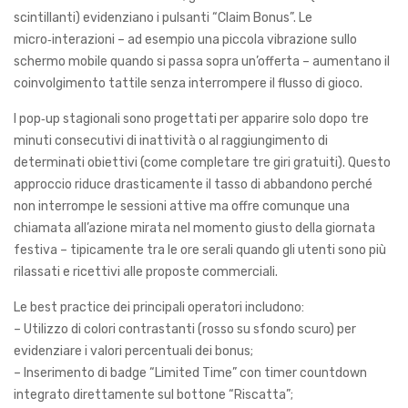
scintillanti) evidenziano i pulsanti “Claim Bonus”. Le
micro‑interazioni – ad esempio una piccola vibrazione sullo
schermo mobile quando si passa sopra un’offerta – aumentano il
coinvolgimento tattile senza interrompere il flusso di gioco.
I pop‑up stagionali sono progettati per apparire solo dopo tre
minuti consecutivi di inattività o al raggiungimento di
determinati obiettivi (come completare tre giri gratuiti). Questo
approccio riduce drasticamente il tasso di abbandono perché
non interrompe le sessioni attive ma offre comunque una
chiamata all’azione mirata nel momento giusto della giornata
festiva – tipicamente tra le ore serali quando gli utenti sono più
rilassati e ricettivi alle proposte commerciali.
Le best practice dei principali operatori includono:
– Utilizzo di colori contrastanti (rosso su sfondo scuro) per
evidenziare i valori percentuali dei bonus;
– Inserimento di badge “Limited Time” con timer countdown
integrato direttamente sul bottone “Riscatta”;