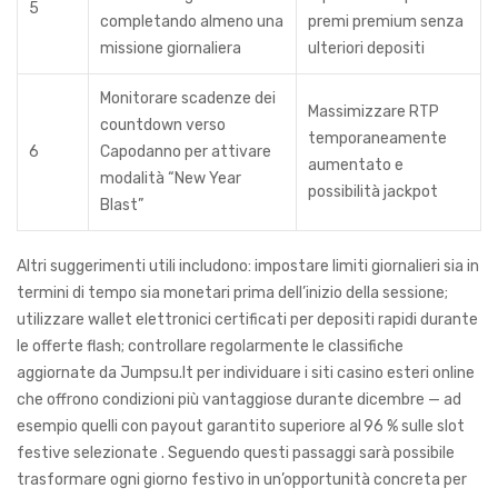
5
completando almeno una
premi premium senza
missione giornaliera
ulteriori depositi
Monitorare scadenze dei
Massimizzare RTP
countdown verso
temporaneamente
6
Capodanno per attivare
aumentato e
modalità “New Year
possibilità jackpot
Blast”
Altri suggerimenti utili includono: impostare limiti giornalieri sia in
termini di tempo sia monetari prima dell’inizio della sessione;
utilizzare wallet elettronici certificati per depositi rapidi durante
le offerte flash; controllare regolarmente le classifiche
aggiornate da Jumpsu.It per individuare i siti casino esteri online
che offrono condizioni più vantaggiose durante dicembre — ad
esempio quelli con payout garantito superiore al 96 % sulle slot
festive selezionate . Seguendo questi passaggi sarà possibile
trasformare ogni giorno festivo in un’opportunità concreta per