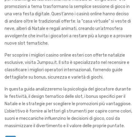
promozioni a tema trasformano la semplice sessione di gioco in
una vera festa digitale. Quest’anno i casinò online hanno deciso
di andare oltre le tradizionali offerte: la “casa virtuale” si veste di
neve, alberi di Natale e regali animati, creando un’atmosfera
avvolgente che invita i giocatori a restare più a lungo e a provare
nuove slot tematiche.
Per scoprire i migliori
casino online esteri
con offerte natalizie
esclusive, visita Jumpsu.it. Il sito è specializzato nel recensire e
classificare i migliori operatori internazionali, fornendo guide
dettagliate su bonus, sicurezza e varietà di giochi.
In questa guida analizzeremo la psicologia del giocatore durante
le festività, il design tematico delle slot, i bonus specifici per il
Natale e le strategie per scegliere le promozioni più vantaggiose.
L’obiettivo è fornire ai lettori gli strumenti per capire come colori,
suoni e meccaniche influenzino le decisioni di gioco, così da
massimizzare il divertimento e il valore delle proprie puntate.