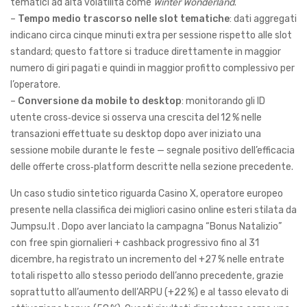
tematici ad alta volatilità come
Winter Wonderland
.
–
Tempo medio trascorso nelle slot tematiche
: dati aggregati
indicano circa cinque minuti extra per sessione rispetto alle slot
standard; questo fattore si traduce direttamente in maggior
numero di giri pagati e quindi in maggior profitto complessivo per
l’operatore.
–
Conversione da mobile to desktop
: monitorando gli ID
utente cross‑device si osserva una crescita del 12 % nelle
transazioni effettuate su desktop dopo aver iniziato una
sessione mobile durante le feste — segnale positivo dell’efficacia
delle offerte cross‑platform descritte nella sezione precedente.
Un caso studio sintetico riguarda Casino X, operatore europeo
presente nella classifica dei migliori casino online esteri stilata da
Jumpsu.It . Dopo aver lanciato la campagna “Bonus Natalizio”
con free spin giornalieri + cashback progressivo fino al 31
dicembre, ha registrato un incremento del +27 % nelle entrate
totali rispetto allo stesso periodo dell’anno precedente, grazie
soprattutto all’aumento dell’ARPU (+22 %) e al tasso elevato di