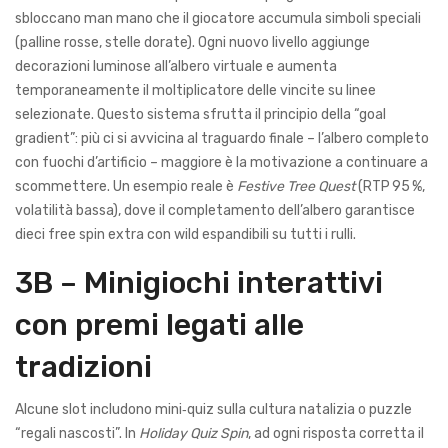
sbloccano man mano che il giocatore accumula simboli speciali
(palline rosse, stelle dorate). Ogni nuovo livello aggiunge
decorazioni luminose all’albero virtuale e aumenta
temporaneamente il moltiplicatore delle vincite su linee
selezionate. Questo sistema sfrutta il principio della “goal
gradient”: più ci si avvicina al traguardo finale – l’albero completo
con fuochi d’artificio – maggiore è la motivazione a continuare a
scommettere. Un esempio reale è
Festive Tree Quest
(RTP 95 %,
volatilità bassa), dove il completamento dell’albero garantisce
dieci free spin extra con wild espandibili su tutti i rulli.
3B – Minigiochi interattivi
con premi legati alle
tradizioni
Alcune slot includono mini‑quiz sulla cultura natalizia o puzzle
“regali nascosti”. In
Holiday Quiz Spin
, ad ogni risposta corretta il